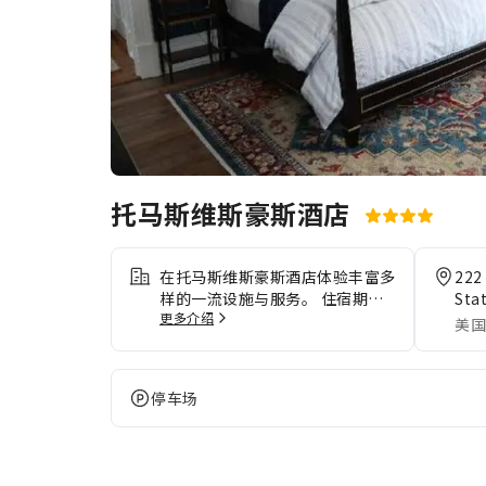
托马斯维斯豪斯酒店
在托马斯维斯豪斯酒店体验丰富多
222
样的一流设施与服务。 住宿期间
Sta
更多介绍
可免费使用互联网，确保即时通
美国
信。 住宿全面禁烟。住宿配备了
各种便利设施，让您夜夜好眠。为
了让您享受更愉快的住宿体验，部
停车场
分客房提供空调或寝具用品。 特
定客房提供室内娱乐设施，如室内
视频流媒体、每日报纸或电视，让
客人享受娱乐。住宿的部分客房为