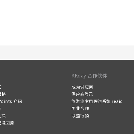
KKday 合作伙伴
证
成为供应商
落格
供应商登录
Points 介绍
旅游业专用预约系统 rezio
品
同业合作
兑换
联盟行销
记賺回饋