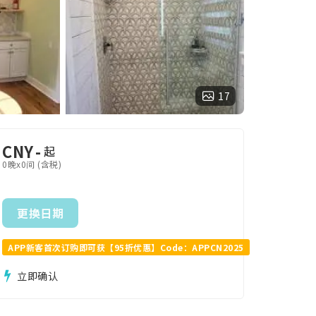
17
CNY
-
起
0晚x0间 (含税)
更换日期
APP新客首次订购即可获【95折优惠】Code：APPCN2025
立即确认