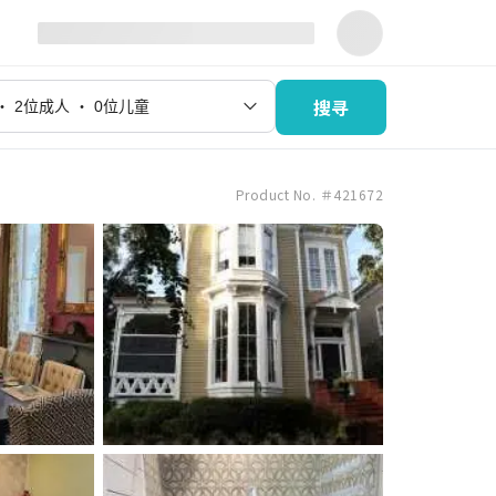
搜寻
Product No. ＃421672