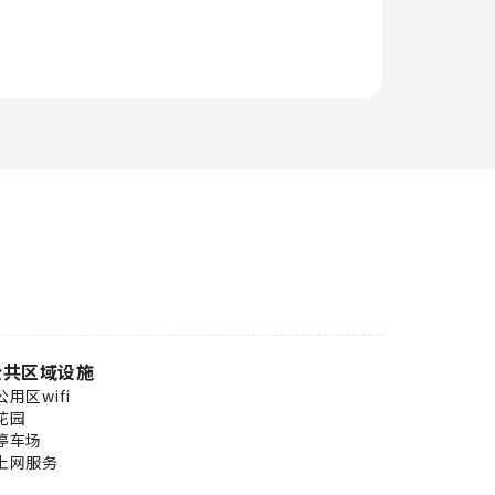
公共区域设施
公用区wifi
花园
停车场
上网服务