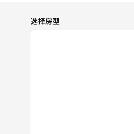
客人提供室内饮料。 住宿的部分
客房浴室配有必要的浴室用品，以
确保为客人提供舒适的入住体验。
选择房型
在托马斯维斯豪斯酒店，每天早晨
均免费提供美味早餐。