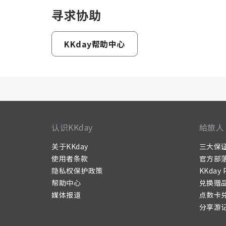
寻求协助
KKday帮助中心
认识KKday
給旅人
关于KKday
三大保
使用者条款
官方部
隐私权保护政策
KKday 
帮助中心
兑换赠
媒体报道
点数卡
分享游