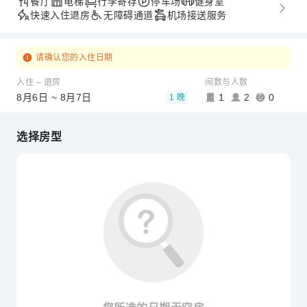
餐厅
电梯
行李寄存
停车场
健身室
快速入住退房
无障碍通道
机场接送服务
请确认您的入住日期
入住 – 退房
间数与人数
8月6日 ~ 8月7日
1
2
0
1 晚
选择房型