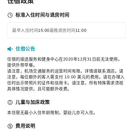
住宿政策
洗衣服务
公共区域设施
标准入住时间与退房时间
公用区wifi
最早入住时间
15:00
最晚退房时间
11:00
自动售货机
展开全部
电梯
住宿公告
礼品店
吸烟区
住宿的接送服务和健身中心在2020年12月31日前无法使用。
提供外带早餐。
停车场
请注意，机场交通服务的运营时间有限。详情请联系酒店。请
上网服务
注意，每位额外的客人需支付 10.00 美元的费用。请在办理入
住时出示带照片的证件和信用卡。请注意，所有特殊需求须视
前台服务
具体情况提供，且可能额外收费。
旅游票务服务
儿童与加床政策
行李寄存
前台贵重物品保险柜
本住宿无最小入住年龄限制，婴幼儿亦可入住。
快速入住退房
费用说明
24小时前台