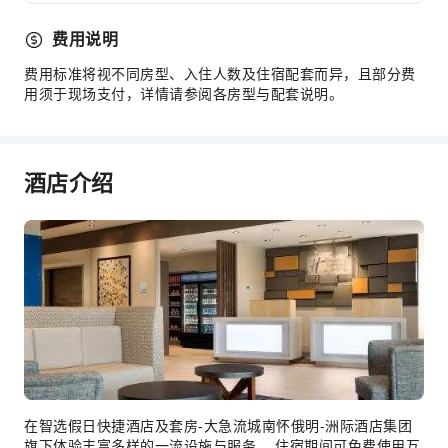
公共休息室/电视室
费用说明
前台服务
费用标准将视不同房型、入住人数及住宿配套而异，且部分费
行李寄存
用须于现场支付，详情请参阅各房型与配套说明。
前台贵重物品保险柜
快速入住退房
24小时前台
酒店介绍
安全与安保
急救包
公共区域监控
灭火器
烟雾报警器
无障碍设施服务
无障碍通道
无障碍设施
在智选假日快捷酒店及套房-大急流城南怀俄明-洲际酒店集团
旗下体验丰富多样的一流设施与服务。 住宿期间可免费使用互