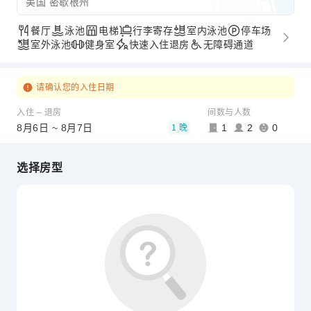
美国 密歇根州
餐厅
泳池
电梯
行李寄存
室内泳池
停车场
室外泳池
健身室
快速入住退房
无障碍通道
请确认您的入住日期
入住 – 退房
间数与人数
8月6日 ~ 8月7日
1
2
0
1 晚
选择房型