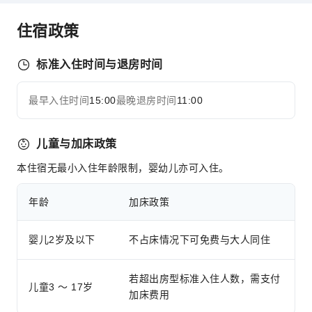
传真/复印
住宿政策
儿童设施
儿童餐
标准入住时间与退房时间
交通服务
最早入住时间
15:00
最晚退房时间
11:00
展开全部
租车服务
清洁服务
儿童与加床政策
洗衣服务
本住宿无最小入住年龄限制，婴幼儿亦可入住。
公共区域设施
年龄
加床政策
公用区wifi
电梯
婴儿2岁及以下
不占床情况下可免费与大人同住
礼品店
吸烟区
若超出房型标准入住人数，需支付
停车场
儿童3 ～ 17岁
加床费用
上网服务