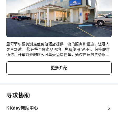
无障碍通道
无障碍设施
里奇菲尔德美洲最佳价值酒店提供一流的服务和设施，让客人
尽享舒适。 您在整个住宿期间均可免费使用 Wi-Fi，保持即时
通信。开车前来的旅客可享受免费停车。通过住宿的票务服
务，您可以轻松获得城市热门景点的门票。 里奇菲尔德美洲最
佳价值酒店提供洗衣服务，让您穿着喜欢的服装，展现您最好
更多介绍
的一面。渴望放松？里奇菲尔德美洲最佳价值酒店为您提供客
房送餐服务等便利设施，让您充分享受住宿时光。此外，您无
需离开里奇菲尔德美洲最佳价值酒店，即可在便利店购买旅行
必需品和其他小物。 您仅可在指定吸烟区吸烟。里奇菲尔德美
洲最佳价值酒店的每间住宿都经过精心打造和装饰，为您创造
寻求协助
温馨舒适的氛围。 里奇菲尔德美洲最佳价值酒店的部分客房提
供空调或寝具用品，以满足您的需求，提升您的舒适度。里奇
菲尔德美洲最佳价值酒店精心打造的客房可以提供例如独立客
KKday帮助中心
厅甚至阳台或露台之类的选择。部分精选客房配有室内视频流
媒体、每日报纸或电视，以确保为客人提供娱乐。 部分客房配