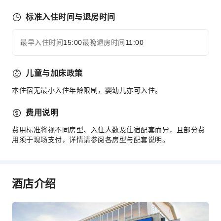
共用厨房
标准入住时间与退房时间
自动售货机
电梯
最早入住时间
15:00
最晚退房时间
11:00
展开全部
吸烟区
停车场
儿童与加床政策
上网服务
本住宿无最小入住年龄限制，婴幼儿亦可入住。
前台服务
旅游票务服务
费用说明
24小时前台
费用标准将视不同房型、入住人数及住宿配套而异，且部分费
用须于现场支付，详情请参阅各房型与配套说明。
安全与安保
急救包
公共区域监控
酒店介绍
灭火器
烟雾报警器
无障碍设施服务