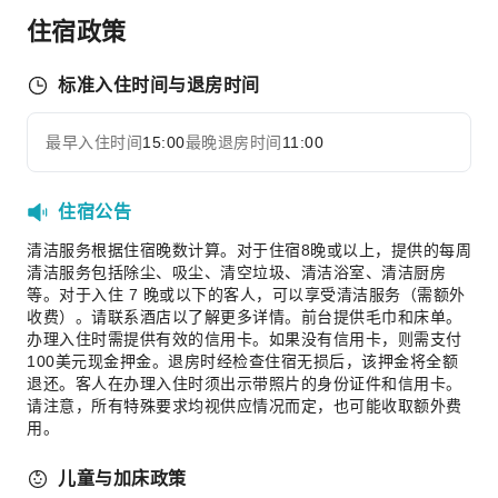
前台贵重物品保险柜
住宿政策
24小时前台
安全与安保
标准入住时间与退房时间
急救包
最早入住时间
15:00
最晚退房时间
11:00
展开全部
无障碍设施服务
无障碍通道
住宿公告
无障碍设施
清洁服务根据住宿晚数计算。对于住宿8晚或以上，提供的每周
清洁服务包括除尘、吸尘、清空垃圾、清洁浴室、清洁厨房
等。对于入住 7 晚或以下的客人，可以享受清洁服务（需额外
收费）。请联系酒店以了解更多详情。前台提供毛巾和床单。
办理入住时需提供有效的信用卡。如果没有信用卡，则需支付
100美元现金押金。退房时经检查住宿无损后，该押金将全额
退还。客人在办理入住时须出示带照片的身份证件和信用卡。
请注意，所有特殊要求均视供应情况而定，也可能收取额外费
用。
儿童与加床政策