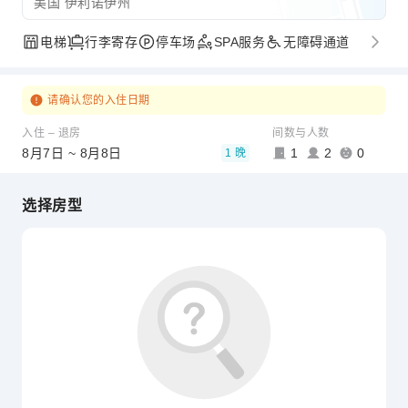
美国 伊利诺伊州
电梯
行李寄存
停车场
SPA服务
无障碍通道
请确认您的入住日期
入住 – 退房
间数与人数
8月7日 ~ 8月8日
1
2
0
1 晚
选择房型