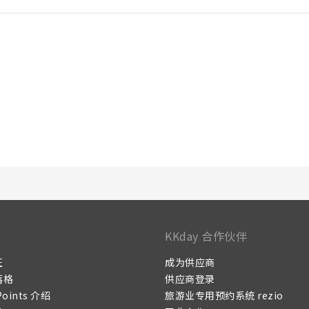
KKday 合作伙伴
证
成为供应商
落格
供应商登录
Points 介绍
旅游业专用预约系统 rezio