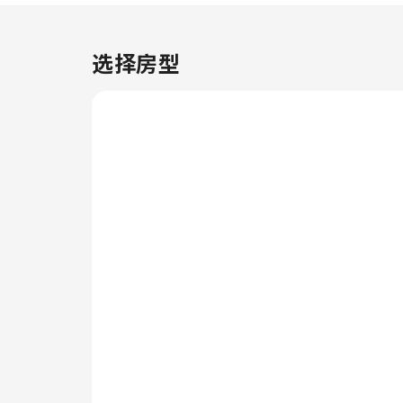
在部分客房，客人可以享受室内视
频流媒体、每日报纸或电视带来的
乐趣。住宿的部分客房会在必要时
选择房型
提供室内饮料。 住宿了解浴室设
施对于提高客人满意度的重要性，
因此在部分特定客房内提供浴袍、
毛巾或吹风机。 在芝加哥霍夫曼
庄园凯悦嘉轩酒店，客人可以选择
直接在住宿内接收物品，确保舒适
轻松地用餐。