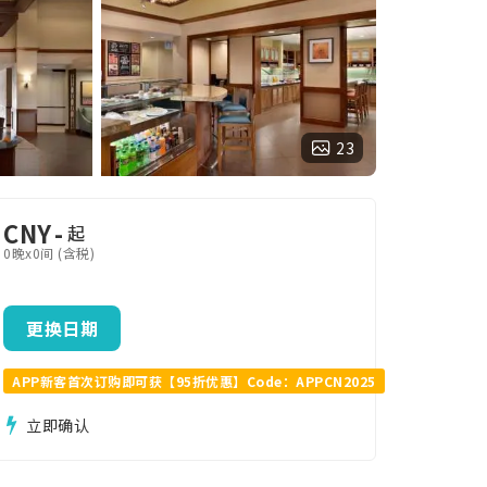
23
CNY
-
起
0晚x0间 (含税)
更换日期
APP新客首次订购即可获【95折优惠】Code：APPCN2025
立即确认