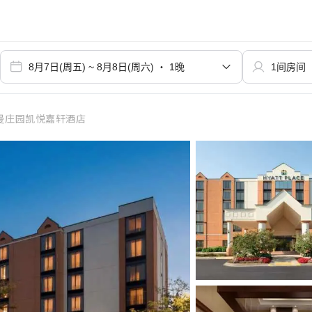
曼庄园凯悦嘉轩酒店