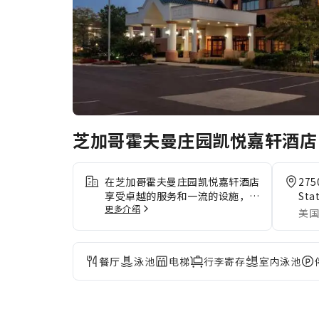
芝加哥霍夫曼庄园凯悦嘉轩酒
在芝加哥霍夫曼庄园凯悦嘉轩酒店
275
享受卓越的服务和一流的设施，创
Sta
更多介绍
造难忘的回忆。 住宿提供洗衣服
美国
务，对于长住客人或在您有需要
时，可确保您喜爱的旅行衣服干净
可穿。住宿提供客房送餐服务，是
餐厅
泳池
电梯
行李寄存
室内泳池
您理想的住宿选择。为了确保您获
得最大程度的放松，客房采用了温
馨的设计，并配备了所有基本必需
品，为您营造愉快的入住体验。