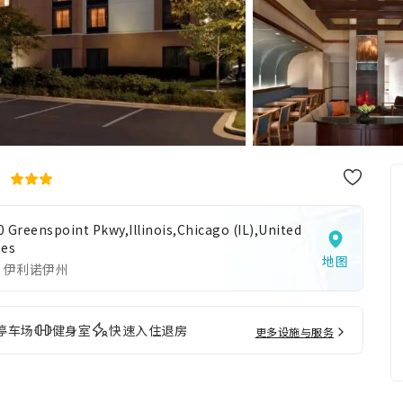
店
0 Greenspoint Pkwy,Illinois,Chicago (IL),United
tes
地图
 伊利诺伊州
停车场
健身室
快速入住退房
更多设施与服务