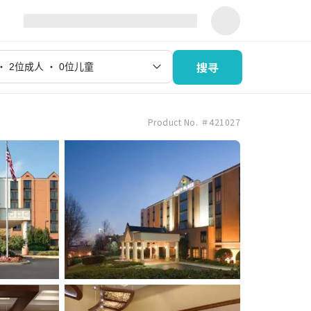
搜寻
Product No. ＃421027