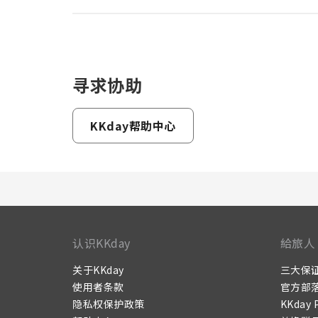
寻求协助
KKday帮助中心
认识KKday
給旅人
关于KKday
三大保
使用者条款
官方部
隐私权保护政策
KKday 