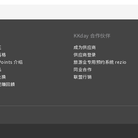
KKday 合作伙伴
证
成为供应商
落格
供应商登录
Points 介绍
旅游业专用预约系统 rezio
品
同业合作
兑换
联盟行销
记賺回饋