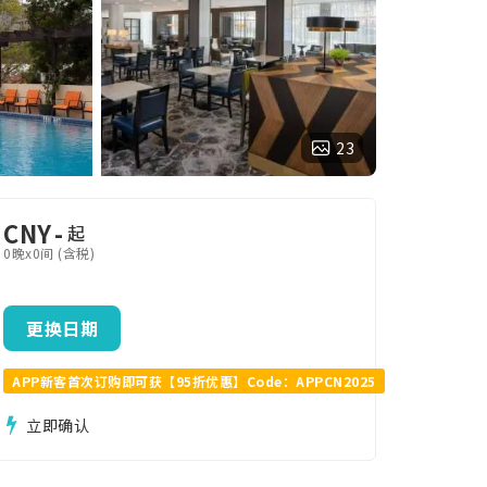
23
CNY
-
起
0晚x0间 (含税)
更换日期
APP新客首次订购即可获【95折优惠】Code：APPCN2025
立即确认