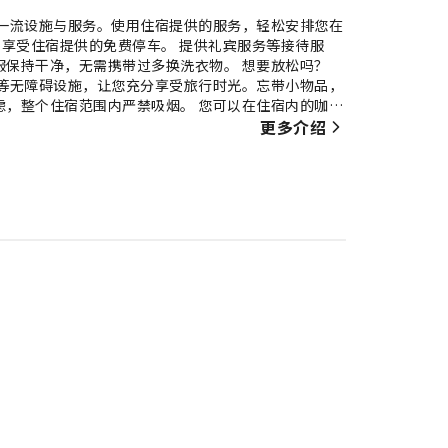
es体验丰富多样的一流设施与服务。使用住宿提供的服务，轻松安排您在
可享受住宿提供的免费停车。 提供礼宾服务等接待服
服保持干净，无需携带过多换洗衣物。 想要放松吗？
s提供客房送餐服务等无障碍设施，让您充分享受旅行时光。忘带小物品，
虑，整个住宿范围内严禁吸烟。 您可以在住宿内的咖啡
提供的娱乐设施，度过一个愉快的夜晚。 尽情享受
更多介绍
s的众多活动。您可以轻松前往住宿内近便的水疗设施，享受每日的身心放