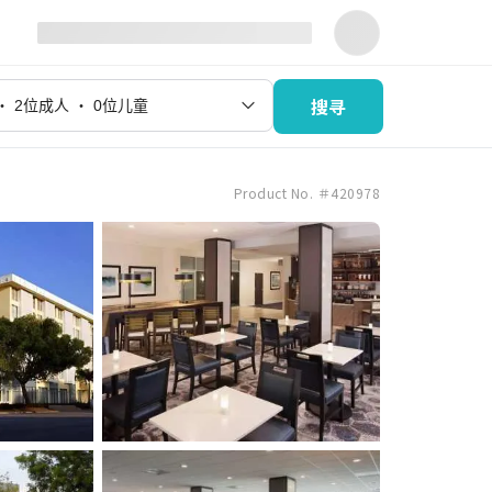
搜寻
Product No. ＃420978