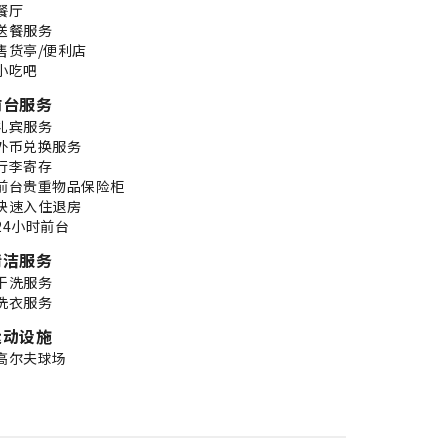
餐厅
送餐服务
售货亭/便利店
小吃吧
前台服务
礼宾服务
外币兑换服务
行李寄存
前台贵重物品保险柜
快速入住退房
24小时前台
清洁服务
干洗服务
洗衣服务
运动设施
高尔夫球场