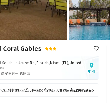
i Coral Gables
1 South Le Jeune Rd.,Florida,Miami (FL),United
tes
地图
 佛罗里达州 迈阿密
外泳池
健身室
SPA服务
快速入住退房
无障碍通道
更多设施与服务