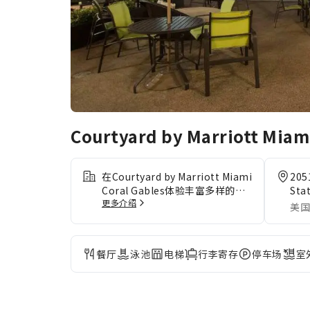
Courtyard by Marriott Miam
在Courtyard by Marriott Miami
205
Coral Gables体验丰富多样的一
Sta
更多介绍
流设施与服务。使用住宿提供的服
美国
务，轻松安排您在迈阿密(FL)的短
途旅行、景点观光和其他活动。自
驾前来的客人可享受住宿提供的免
餐厅
泳池
电梯
行李寄存
停车场
室
费停车。 提供礼宾服务等接待服
务，力求满足您的需求。 住宿提
供洗衣服务，让您心爱的旅行衣服
保持干净，无需携带过多换洗衣