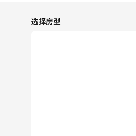
物。 想要放松吗？Courtyard by
Marriott Miami Coral Gables提
供客房送餐服务等无障碍设施，让
选择房型
您充分享受旅行时光。忘带小物
品，不是大问题！只需前往便利
店，即可购买所需物品。 出于健
康考虑，整个住宿范围内严禁吸
烟。 您可以在住宿内的咖啡厅品
尝优质咖啡，体验清新早晨的喜
悦。入住后，别忘记体验住宿提供
的娱乐设施，度过一个愉快的夜
晚。 尽情享受Courtyard by
Marriott Miami Coral Gables的
众多活动。您可以轻松前往住宿内
近便的水疗设施，享受每日的身心
放松。