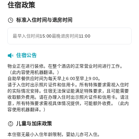
住宿政策
充电车位
上网服务
标准入住时间与退房时间
前台服务
最早入住时间
15:00
最晚退房时间
11:00
礼宾服务
展开全部
行李寄存
前台贵重物品保险柜
住宿公告
快速入住退房
物业正在进行装修。在整个酒店的正常营业时间进行工作。
24小时前台
（此内容使用机器翻译。）
自助早餐供应时间为每天早上6:00至早上9:00。
安全与安保
请于入住时出示照片证件和信用卡。所有特殊要求需视入住时
的实际情况安排。住宿无法保证能满足特殊要求，且可能需要
公共区域监控
收取额外费用。请在办理入住时出示照片证件和信用卡。请注
烟雾报警器
意，所有特殊要求需视具体情况提供，可能额外收费。（此内
容使用机器翻译。）
无障碍设施服务
无障碍通道
儿童与加床政策
无障碍设施
本住宿无最小入住年龄限制，婴幼儿亦可入住。