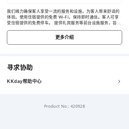
我们竭力确保客人享受一流的服务和设施，为客人带来舒适的
体验。使用住宿提供的免费 Wi-Fi，保持即时通信。客人可享
受住宿提供的免费停车。 提供礼宾服务等前台设施服务，旨在
满足您的需求。 住宿提供洗衣服务，让您心爱的旅行衣服保持
干净，无需携带过多换洗衣物。 对于您所有的小事或临时需
更多介绍
求，无需离开住宿，便利店都能及时满足。 住宿全面禁烟，让
客人享受洁净空气。 在芝加哥斯库姆堡温德姆温盖特酒店，每
间客房均配备便利的设施，确保您享受舒适的入住体验。 为确
保您住得舒心，部分客房提供空调或寝具用品，以提升您的住
宿体验。许多客房均配有室内视频流媒体、每日报纸或电视，
寻求协助
供客人娱乐和享受。在部分客房中，住宿为客人提供了冲泡咖
啡或茶的器具。使用部分客房卫生间提供的浴袍、毛巾或吹风
机，保持您的清洁和舒适。 每天起床后，您可以在芝加哥斯库
KKday帮助中心
姆堡温德姆温盖特酒店享用美味的免费早餐。 尽情享受芝加哥
斯库姆堡温德姆温盖特酒店的众多活动。 您可以在住宿的健身
中心进行日常锻炼，或者稍微出出汗来缓解时差反应。
Product No.: 420928