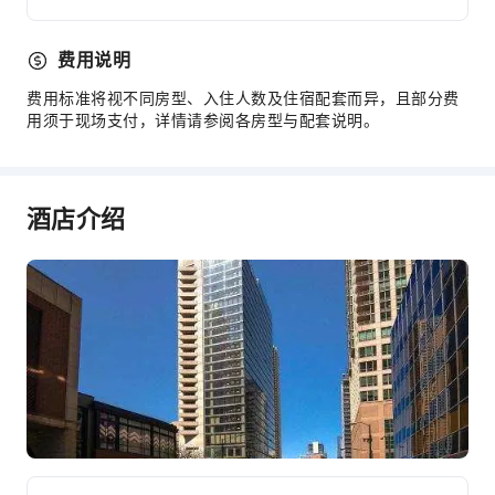
前台贵重物品保险柜
24小时前台
费用说明
安全与安保
费用标准将视不同房型、入住人数及住宿配套而异，且部分费
用须于现场支付，详情请参阅各房型与配套说明。
急救包
公共区域监控
灭火器
酒店介绍
安保人员
烟雾报警器
无障碍设施服务
无障碍通道
无障碍设施