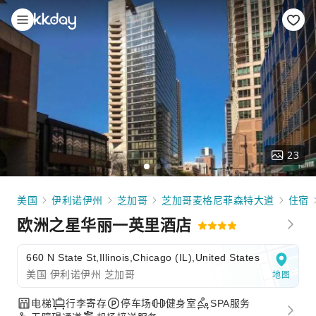
23
美国
伊利诺伊州
芝加哥
芝加哥麦格尼菲森特大道
住宿
欧洲之星华丽一英里酒店
660 N State St,Illinois,Chicago (IL),United States
美国 伊利诺伊州 芝加哥
地图
电梯
行李寄存
停车场
健身室
SPA服务