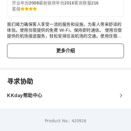
开业年份
2008
最新装修年份
2016
客房数量
216
星级
我们竭力确保客人享受一流的服务和设施，为客人带来舒适的
体验。使用住宿提供的免费 Wi-Fi，保持即时通信。 使用住宿
提供的机场接送服务，轻松安排往返机场的交通。使用住宿提
供的服务，轻松体验芝加哥(IL)的精彩。客人可以使用住宿提
供的停车设施。前台的接待团队将为您提供礼宾服务等便利服
更多介绍
务。 住宿提供洗衣服务，对于长住客人或在您有需要时，可确
保您喜爱的旅行衣物清新可穿。提供客房送餐服务等房内设
施，为您带来舒适的住宿体验，伴您放松和享受。 住宿全面禁
烟，让客人享受洁净空气。在欧洲之星华丽一英里酒店，每间
客房均配备便利的设施，确保您享受舒适的入住体验。部分客
寻求协助
房提供空调或寝具用品，以为您提供便利，从而提升您的住宿
体验。 欧洲之星华丽一英里酒店的一些客房拥有独特的设计元
素，例如独立的客厅甚至阳台或露台。在特定客房中，客人可
KKday帮助中心
以享受室内视频流媒体、每日报纸或电视，满足娱乐需求。特
定客房提供冲泡咖啡或茶的器具，您可以很方便地给自己泡杯
咖啡或热茶。使用部分客房卫生间提供的浴袍、毛巾或吹风
机，保持您的清洁和舒适。 尽情享受欧洲之星华丽一英里酒店
Product No.: 420926
的众多活动。 您可以前往水疗设施放松身心，获得舒缓的体
验，愉快地结束每一天。您可以在住宿的健身中心进行日常锻