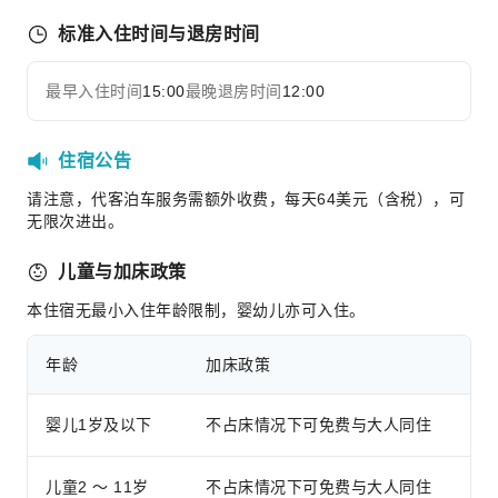
交通服务
标准入住时间与退房时间
机场接送服务
叫车服务
最早入住时间
15:00
最晚退房时间
12:00
展开全部
清洁服务
干洗服务
住宿公告
熨衣服务
请注意，代客泊车服务需额外收费，每天64美元（含税），可
洗衣服务
无限次进出。
公共区域设施
儿童与加床政策
公用区wifi
本住宿无最小入住年龄限制，婴幼儿亦可入住。
电梯
停车场
年龄
加床政策
代客泊车
上网服务
婴儿1岁及以下
不占床情况下可免费与大人同住
前台服务
行李寄存
儿童2 ～ 11岁
不占床情况下可免费与大人同住