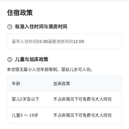
干洗服务
住宿政策
洗衣服务
公共区域设施
标准入住时间与退房时间
公用区wifi
花园
最早入住时间
15:00
最晚退房时间
12:00
展开全部
自动售货机
自动取款机
儿童与加床政策
吸烟区
本住宿无最小入住年龄限制，婴幼儿亦可入住。
停车场
充电车位
年龄
加床政策
上网服务
婴儿2岁及以下
前台服务
不占床情况下可免费与大人同住
礼宾服务
儿童3 ～ 18岁
不占床情况下可免费与大人同住
行李寄存
前台贵重物品保险柜