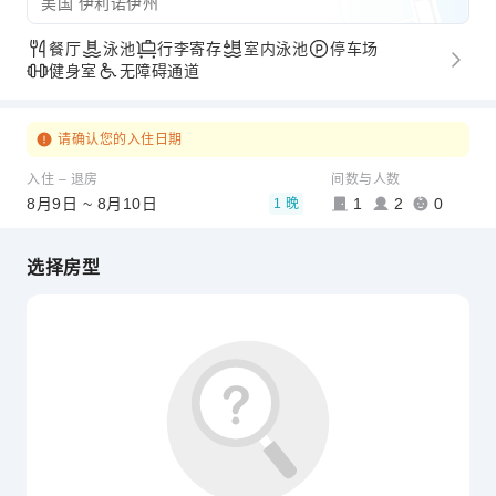
美国 伊利诺伊州
餐厅
泳池
行李寄存
室内泳池
停车场
健身室
无障碍通道
请确认您的入住日期
入住 – 退房
间数与人数
8月9日 ~ 8月10日
1
2
0
1 晚
选择房型