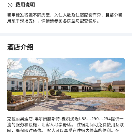
24小时前台
费用说明
安全与安保
费用标准将视不同房型、入住人数及住宿配套而异，且部分费
用须于现场支付，详情请参阅各房型与配套说明。
急救包
无障碍设施服务
无障碍通道
酒店介绍
无障碍设施
克拉丽奥酒店-埃尔姆赫斯特-橡树溪近I-88-I-290-I-294提供一
流的服务和设施，让客人尽享舒适。 住宿期间可免费使用互联
网，确保即时通信。 客人可以享受在住宿内停车的便利。在您