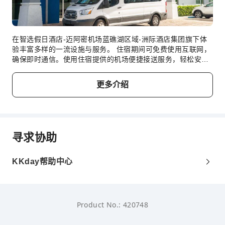
安全与安保
急救包
公共区域监控
在智选假日酒店-迈阿密机场蓝礁湖区域-洲际酒店集团旗下体
灭火器
验丰富多样的一流设施与服务。 住宿期间可免费使用互联网，
安保人员
确保即时通信。使用住宿提供的机场便捷接送服务，轻松安排
往返机场的交通。 使用住宿提供的交通服务，探索迈阿密(FL)
烟雾报警器
更方便。如果您驾车前来，您可享受住宿提供的免费停车。 在
更多介绍
您入住这家优质的住宿期间，尽心尽责的前台工作人员可以为
无障碍设施服务
您提供礼宾服务等一系列便利设施。住宿提供票务服务，帮您
无障碍通道
轻松获得热门门票或预订抢手餐厅。住宿提供洗衣服务，无论
是长期住宿还是需要换洗干净的衣服，都可确保您珍爱的旅行
无障碍设施
服装干净可穿。 对于一些小的或临时的需求，您无需离开住
寻求协助
宿，便利店即可及时满足。 住宿全面禁烟。住宿配备了各种便
利设施，让您夜夜好眠。 为了确保客人满意，部分客房提供空
调或寝具用品，让您享受更愉快的入住体验。 智选假日酒店-
KKday帮助中心
迈阿密机场蓝礁湖区域-洲际酒店集团旗下的一些客房具有独特
的设计元素，例如独立的客厅甚至阳台或露台。 特定客房提供
室内娱乐设施，如室内视频流媒体、每日报纸或电视，让客人
享受娱乐。 住宿的部分客房为客人提供室内饮料。使用部分客
Product No.: 420748
房浴室提供的浴袍、毛巾或吹风机，让您保持清洁，焕发活
力。 在智选假日酒店-迈阿密机场蓝礁湖区域-洲际酒店集团旗