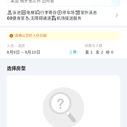
美国 佛罗里达州 迈阿密
泳池
电梯
行李寄存
停车场
室外泳池
健身室
无障碍通道
机场接送服务
请确认您的入住日期
入住 – 退房
间数与人数
8月9日 ~ 8月10日
1
2
0
1 晚
选择房型