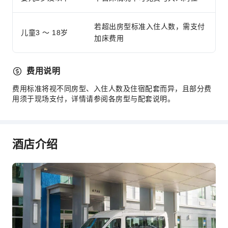
公用区wifi
共用厨房
若超出房型标准入住人数，需支付
自动售货机
儿童3 ～ 18岁
加床费用
自动取款机
电梯
费用说明
礼品店
费用标准将视不同房型、入住人数及住宿配套而异，且部分费
吸烟区
用须于现场支付，详情请参阅各房型与配套说明。
停车场
上网服务
公共休息室/电视室
酒店介绍
前台服务
旅游票务服务
礼宾服务
行李寄存
24小时前台