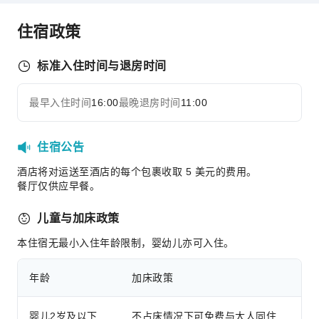
传真/复印
住宿政策
儿童设施
儿童托管
标准入住时间与退房时间
儿童餐
运动设施
最早入住时间
16:00
最晚退房时间
11:00
展开全部
瑜伽室
交通服务
住宿公告
机场接送服务
酒店将对运送至酒店的每个包裹收取 5 美元的费用。
餐厅仅供应早餐。
租车服务
清洁服务
儿童与加床政策
干洗服务
本住宿无最小入住年龄限制，婴幼儿亦可入住。
熨衣服务
洗衣服务
年龄
加床政策
公共区域设施
婴儿2岁及以下
不占床情况下可免费与大人同住