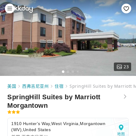
23
美国
西弗吉尼亚州
住宿
SpringHill Suites by Marriott
SpringHill Suites by Marriott
Morgantown
1910 Hunter's Way,West Virginia,Morgantown
(WV),United States
地图