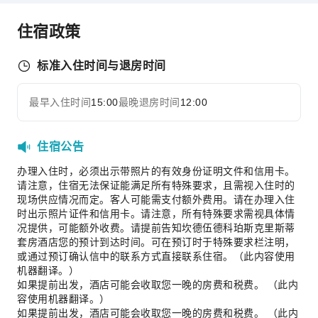
公共区域设施
住宿政策
公用区wifi
自动售货机
标准入住时间与退房时间
电梯
停车场
最早入住时间
15:00
最晚退房时间
12:00
展开全部
上网服务
前台服务
住宿公告
行李寄存
办理入住时，必须出示带照片的有效身份证明文件和信用卡。
前台贵重物品保险柜
请注意，住宿无法保证能满足所有特殊要求，且需视入住时的
快速入住退房
现场供应情况而定。客人可能需支付额外费用。请在办理入住
时出示照片证件和信用卡。请注意，所有特殊要求需视具体情
24小时前台
况提供，可能额外收费。请提前告知坎德伍德科珀斯克里斯蒂
套房酒店您的预计到达时间。可在预订时于特殊要求栏注明，
安全与安保
或通过预订确认信中的联系方式直接联系住宿。（此内容使用
灭火器
机器翻译。）
如果提前出发，酒店可能会收取您一晚的房费和税费。 （此内
烟雾报警器
容使用机器翻译。）
无障碍设施服务
如果提前出发，酒店可能会收取您一晚的房费和税费。 （此内