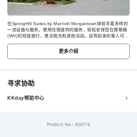
在SpringHill Suites by Marriott Morgantown体验丰富多样的
一流设施与服务。使用住宿提供的服务，轻松安排您在摩根镇
(WV)的短途旅行、景点观光和其他活动。自驾前来的客人可享
受住宿提供的免费停车。提供礼宾服务等前台设施服务，旨在
满足您的需求。 住宿提供洗衣服务，对于长住客人或在您有需
更多介绍
要时，可确保您喜爱的旅行衣物清新可穿。想要放松吗？
SpringHill Suites by Marriott Morgantown提供客房送餐服务
等无障碍设施，让您充分享受旅行时光。 出于健康考虑，整个
住宿范围内严禁吸烟。 在SpringHill Suites by Marriott
Morgantown，每间客房均配备便利的设施，确保您享受舒适
寻求协助
的入住体验。部分客房提供丰富多样的设施，例如室内视频流
媒体、每日报纸或电视，为您提供多样化的室内娱乐选择。 请
放心，在一些特定的客房中，您可以找到冲泡咖啡或茶所需的
KKday帮助中心
器具。必要的浴室设施同样重要，住宿的部分客房浴室提供浴
袍、毛巾或吹风机，以提升您的体验。 每天起床后，您可以在
SpringHill Suites by Marriott Morgantown享用美味的免费早
餐。在SpringHill Suites by Marriott Morgantown，客人可以
Product No.: 420716
使用 24 小时提供零食和饮料的自动售货机。 尽情享受
SpringHill Suites by Marriott Morgantown的众多活动。您可