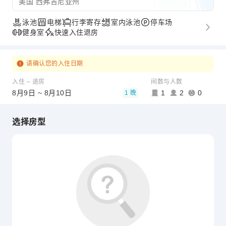
美国 西弗吉尼亚州
泳池
电梯
行李寄存
室内泳池
停车场
健身室
快速入住退房
请确认您的入住日期
入住 – 退房
间数与人数
8月9日 ~ 8月10日
1
2
0
1 晚
选择房型