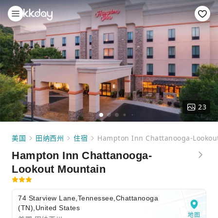
23
美国
田纳西州
住宿
Hampton Inn Chattanooga-Lookou
Hampton Inn Chattanooga-
Lookout Mountain
74 Starview Lane,Tennessee,Chattanooga
(TN),United States
地图