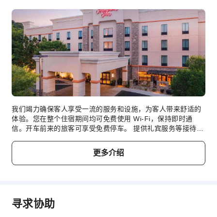
上网服务
公共休息室/电视室
自助停车位
前台服务
礼宾服务
行李寄存
前台贵重物品保险柜
快速入住退房
我们竭力确保客人享受一流的服务和设施，为客人带来舒适的
体验。您在整个住宿期间均可免费使用 Wi-Fi，保持即时通
24小时前台
信。开车前来的旅客可享受免费停车。 提供礼宾服务等接待服
务，满足您的需求。 入住Hampton Inn Chattanooga-
安全与安保
Lookout Mountain，无需大包小包，洗衣服务可确保您的衣服
更多介绍
急救包
保持干净清新。需要放松一下吗？您的客房可提供客房送餐服
务，让您的入住更加舒适愉快。 请注意，为确保所有客人能够
公共区域监控
享受更新鲜的空气，住宿内严禁吸烟。每间客房均以舒适为宗
烟雾报警器
旨，提供一系列设施服务，让您享受静谧的睡眠，同时确保您
的舒适度。部分客房提供室内娱乐设施，如室内视频流媒体、
寻求协助
无障碍设施服务
每日报纸或电视供您享受。请放心，部分客房提供冲泡咖啡或
无障碍通道
茶所需的一切器具，您不必担心口渴问题。 值得注意的是，部