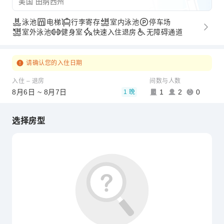
美国 田纳西州
泳池
电梯
行李寄存
室内泳池
停车场
室外泳池
健身室
快速入住退房
无障碍通道
请确认您的入住日期
入住 – 退房
间数与人数
8月6日 ~ 8月7日
1
2
0
1 晚
选择房型