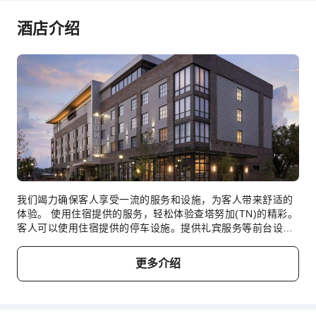
自行车租赁服务
酒店介绍
清洁服务
干洗服务
熨衣服务
洗衣服务
公共区域设施
电梯
公用区wifi
礼品店
我们竭力确保客人享受一流的服务和设施，为客人带来舒适的
图书室
体验。 使用住宿提供的服务，轻松体验查塔努加(TN)的精彩。
停车场
客人可以使用住宿提供的停车设施。提供礼宾服务等前台设施
服务，旨在满足您的需求。住宿提供洗衣服务，对于长住客人
代客泊车
或在您有需要时，可确保您喜爱的旅行衣物清新可穿。客房设
更多介绍
上网服务
施包括客房送餐服务，让您放松身心，充分享受您的旅行。 对
于您所有的小事或临时需求，无需离开住宿，便利店都能及时
前台服务
满足。在艾德温酒店-傲途格精选酒店，每间客房均配备便利的
设施，确保您享受舒适的入住体验。许多客房均配有室内视频
旅游票务服务