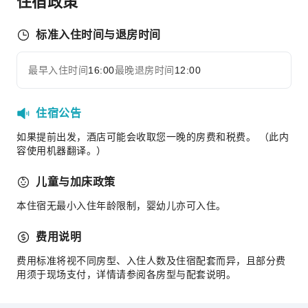
住宿政策
送餐服务
标准入住时间与退房时间
售货亭/便利店
商务服务
最早入住时间
16:00
最晚退房时间
12:00
展开全部
传真/复印
儿童设施
住宿公告
儿童托管
如果提前出发，酒店可能会收取您一晚的房费和税费。 （此内
儿童餐
容使用机器翻译。）
运动设施
儿童与加床政策
撞球室
本住宿无最小入住年龄限制，婴幼儿亦可入住。
高尔夫球场
徒步旅行
费用说明
瑜伽室
费用标准将视不同房型、入住人数及住宿配套而异，且部分费
用须于现场支付，详情请参阅各房型与配套说明。
交通服务
租车服务