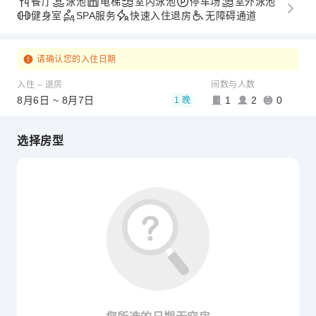
餐厅
泳池
电梯
室内泳池
停车场
室外泳池
健身室
SPA服务
快速入住退房
无障碍通道
请确认您的入住日期
入住 – 退房
间数与人数
8月6日 ~ 8月7日
1
2
0
1 晚
选择房型