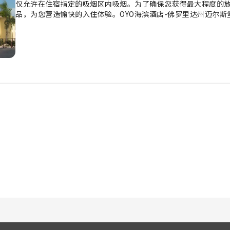
仅允许在住宿指定的吸烟区内吸烟。为了确保您获得最大程度的
品，为您营造愉快的入住体验。OYO海滨酒店-佛罗里达州迈尔
立的客厅甚至阳台或露台。在特定客房中，客人可以享受一流的
视。 住宿的部分客房为客人提供室内饮料。住宿了解浴室设施对
供浴袍、毛巾或吹风机。 住宿配有自动售货机，客人无论白天或是
州迈尔斯堡开普科勒尔，客人可尽情享受令人愉悦的娱乐设施。 在
便利设施保证您在住宿期间获得充实的体验。您可以尽情跳入泳