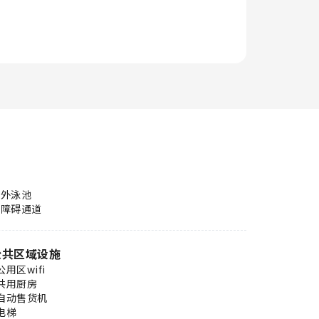
室外泳池
无障碍通道
公共区域设施
公用区wifi
共用厨房
自动售货机
电梯