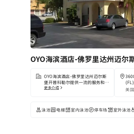
OYO海滨酒店-佛罗里达州迈尔
OYO海滨酒店-佛罗里达州迈尔斯
360
堡开普科勒尔提供一流的服务和设
(FL)
更多介绍
施，让客人尽享舒适。 住宿期间
美国
可免费使用互联网，确保即时通
信。 客人可以享受在住宿内停车
的便利。 住宿内设提供洗衣设
泳池
电梯
室内泳池
停车场
室外泳池
施，无论是长期住宿还是需要换洗
干净的衣服，都可确保您珍爱的旅
行服装干净可穿。 在悠闲的白天
和晚上，客房送餐服务等房内设施