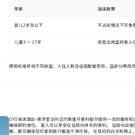
年龄
加床政策
婴儿2岁及以下
不占床情况下可免
儿童3 ～ 17岁
若超出房型标准入
费用标准将视不同房型、入住人数及住宿配套而异，且部分费用
OYO海滨酒店-佛罗里达州迈尔斯堡开普科勒尔提供一流的服务和
确保即时通信。 客人可以享受在住宿内停车的便利。 住宿内设
服，都可确保您珍爱的旅行服装干净可穿。 在悠闲的白天和晚上