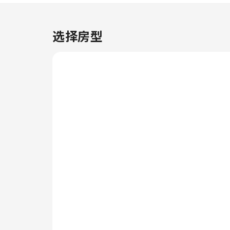
可让您充分享受住宿时光。仅允许
在住宿指定的吸烟区内吸烟。为了
确保您获得最大程度的放松，客房
选择房型
采用了温馨的设计，并配备了所有
基本必需品，为您营造愉快的入住
体验。OYO海滨酒店-佛罗里达州
迈尔斯堡开普科勒尔的一些客房具
有独特的设计元素，例如独立的客
厅甚至阳台或露台。在特定客房
中，客人可以享受一流的室内娱乐
设施，包括室内视频流媒体、每日
报纸或电视。 住宿的部分客房为
客人提供室内饮料。住宿了解浴室
设施对于提高客人满意度的重要
性，因此在部分特定客房内提供浴
袍、毛巾或吹风机。 住宿配有自
动售货机，客人无论白天或是晚上
都可以享用小零食。 在OYO海滨
酒店-佛罗里达州迈尔斯堡开普科
勒尔，客人可尽情享受令人愉悦的
娱乐设施。 在OYO海滨酒店-佛罗
里达州迈尔斯堡开普科勒尔，各种
便利设施保证您在住宿期间获得充