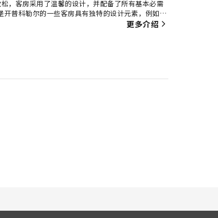
放松，客房采用了温馨的设计，并配备了所有基本必需
斯堡开普科勒尔的一些客房具有独特的设计元素，例如独
室内娱乐设施，包括室内视频流媒体、每日报纸或电
更多介绍
于提高客人满意度的重要性，因此在部分特定客房内提
晚上都可以享用小零食。 在OYO海滨酒店-佛罗里达
OYO海滨酒店-佛罗里达州迈尔斯堡开普科勒尔，各种
池享受游泳乐趣，拥有难忘假期。