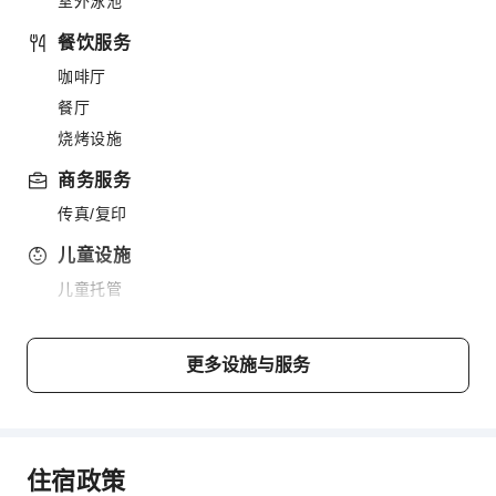
室外泳池
餐饮服务
咖啡厅
餐厅
烧烤设施
商务服务
传真/复印
儿童设施
儿童托管
清洁服务
洗衣服务
更多设施与服务
公共区域设施
公用区wifi
共用厨房
住宿政策