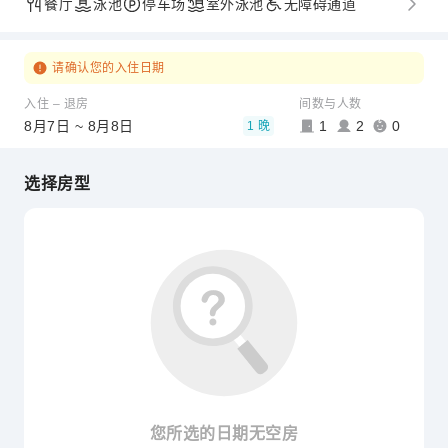
餐厅
泳池
停车场
室外泳池
无障碍通道
请确认您的入住日期
入住 – 退房
间数与人数
8月7日 ~ 8月8日
1
2
0
1 晚
选择房型
您所选的日期无空房