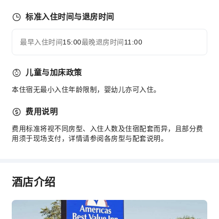
自动售货机
自动取款机
标准入住时间与退房时间
吸烟区
最早入住时间
15:00
最晚退房时间
11:00
停车场
展开全部
上网服务
儿童与加床政策
前台服务
本住宿无最小入住年龄限制，婴幼儿亦可入住。
24小时前台
安全与安保
费用说明
急救包
费用标准将视不同房型、入住人数及住宿配套而异，且部分费
公共区域监控
用须于现场支付，详情请参阅各房型与配套说明。
灭火器
烟雾报警器
酒店介绍
无障碍设施服务
无障碍通道
无障碍设施