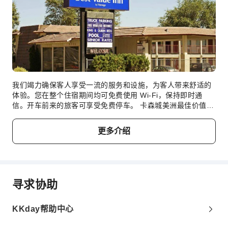
我们竭力确保客人享受一流的服务和设施，为客人带来舒适的
体验。您在整个住宿期间均可免费使用 Wi-Fi，保持即时通
信。开车前来的旅客可享受免费停车。 卡森城美洲最佳价值酒
店提供洗衣服务，心爱的衣服可以不止穿一次。需要放松一下
吗？您的客房可提供客房送餐服务，让您的入住更加舒适愉
更多介绍
快。 您仅可在指定吸烟区吸烟。每间客房均以舒适为宗旨，提
供一系列设施服务，让您享受静谧的睡眠，同时确保您的舒适
度。 卡森城美洲最佳价值酒店的部分客房提供空调或寝具用
品，以满足您的需求，提升您的舒适度。 部分客房提供室内娱
乐设施，如室内视频流媒体、每日报纸或电视供您享受。请放
寻求协助
心，部分客房提供冲泡咖啡或茶所需的一切器具，您不必担心
口渴问题。卡森城美洲最佳价值酒店特定客房的卫生间提供浴
袍、毛巾或吹风机。 用美味的早餐开始新的完美一天。在卡森
KKday帮助中心
城美洲最佳价值酒店，您可以在住宿内享用美味佳肴。每天在
住宿内的咖啡厅享用一杯咖啡，开启您美好的假期清晨。 酒店