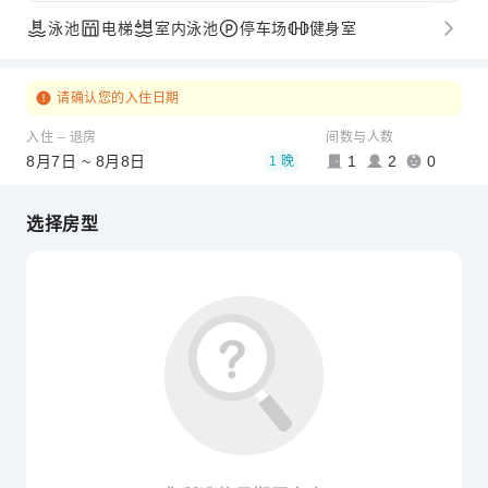
泳池
电梯
室内泳池
停车场
健身室
请确认您的入住日期
入住 – 退房
间数与人数
8月7日 ~ 8月8日
1
2
0
1 晚
选择房型