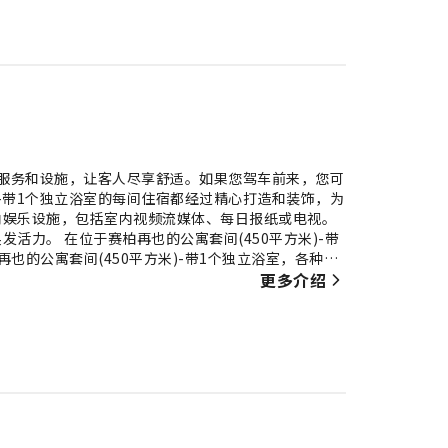
流的服务和设施，让客人尽享舒适。如果您驾车前来，您可
)-带1个独立浴室的每间住宿都经过精心打造和装饰，为
内娱乐设施，包括室内视频流媒体、每日报纸或电视。
活力。 在位于赛柏再也的公寓套间(450平方米)-带
也的公寓套间(450平方米)-带1个独立浴室，各种便
受游泳乐趣，拥有难忘假期。 喜欢在度假时保持健身
更多介绍