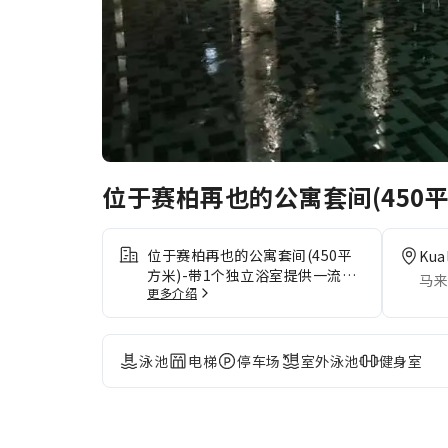
位于赛柏再也的公寓套间(450平
位于赛柏再也的公寓套间(450平
Kua
方米)-带1个独立浴室提供一流的
马来
更多介绍
服务和设施，让客人尽享舒适。如
果您驾车前来，您可享受住宿提供
的免费停车。位于赛柏再也的公寓
套间(450平方米)-带1个独立浴室
泳池
电梯
停车场
室外泳池
健身室
的每间住宿都经过精心打造和装
饰，为您创造温馨舒适的氛围。在
特定客房中，客人可以享受一流的
室内娱乐设施，包括室内视频流媒