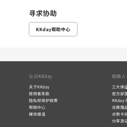
寻求协助
KKday帮助中心
认识KKday
給旅人
关于KKday
三大保
使用者条款
官方部
隐私权保护政策
KKday 
帮助中心
兑换赠
媒体报道
点数卡
分享游