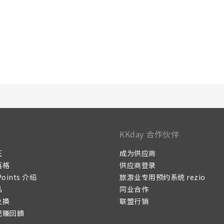
KKday 合作伙伴
证
成为供应商
落格
供应商登录
Points 介绍
旅游业专用预约系统 rezio
品
同业合作
兑换
联盟行销
记賺回饋