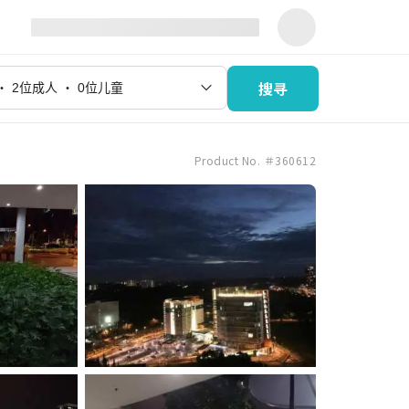
搜寻
Product No. ＃360612