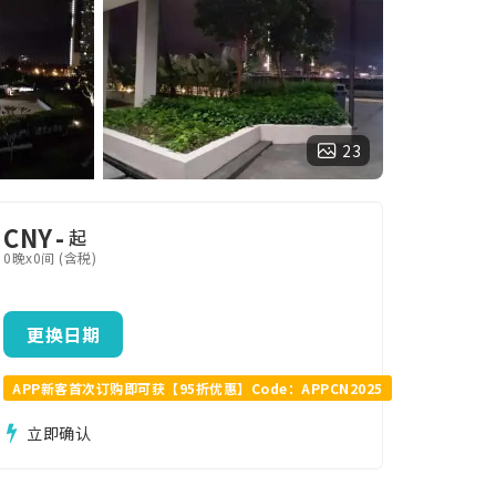
23
CNY
-
起
0晚x0间 (含税)
更换日期
APP新客首次订购即可获【95折优惠】Code：APPCN2025
立即确认