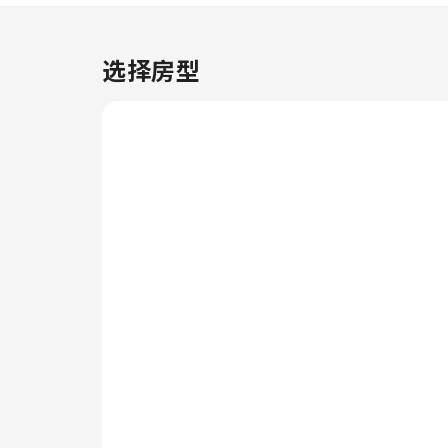
体、每日报纸或电视。使用部分客
房浴室提供的浴袍、毛巾或吹风
机，让您保持清洁，焕发活力。
选择房型
在位于赛柏再也的公寓套间(450
平方米)-带1个独立浴室，客人可
尽情享受令人愉悦的娱乐设施。在
位于赛柏再也的公寓套间(450平
方米)-带1个独立浴室，各种便利
设施保证您在住宿期间获得充实的
体验。您可以尽情跳入泳池享受游
泳乐趣，拥有难忘假期。 喜欢在
度假时保持健身习惯的客人可以使
用住宿的健身中心。