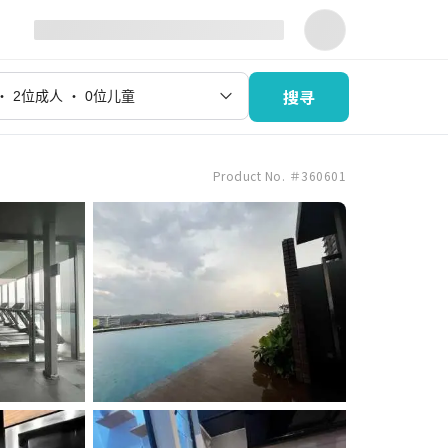
搜寻
Product No. ＃360601