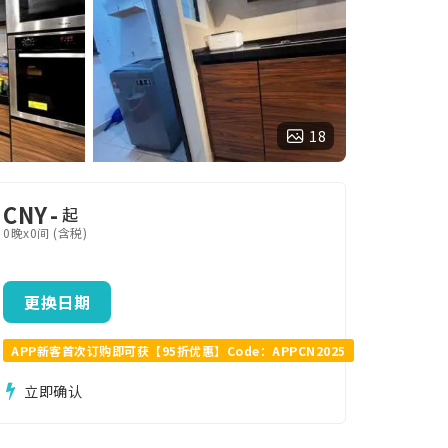
18
CNY
-
起
0晚x0间 (含税)
更换日期
APP新客首次订购即可获【95折优惠】Code：APPCN2025
立即确认