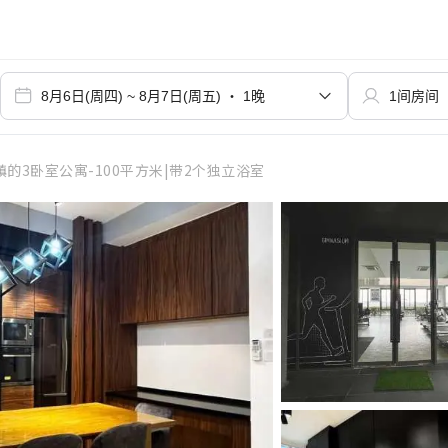
的3卧室公寓-100平方米|带2个独立浴室