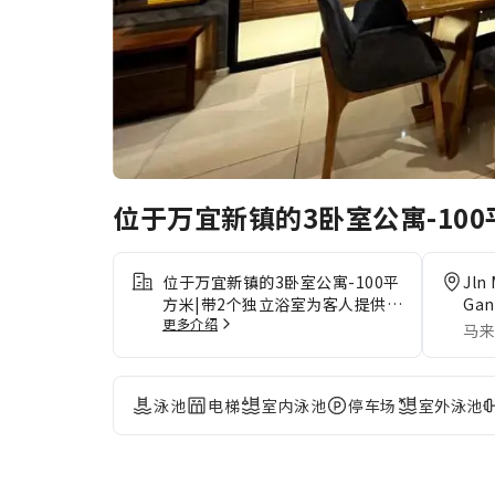
位于万宜新镇的3卧室公寓-10
位于万宜新镇的3卧室公寓-100平
Jln
方米|带2个独立浴室为客人提供一
Gan
更多介绍
流的服务和所有必要的设施。 为
Lum
马来
客人提供免费停车。为了确保您获
得最大程度的放松，客房采用了温
馨的设计，并配备了所有基本必需
泳池
电梯
室内泳池
停车场
室外泳池
品，为您营造愉快的入住体验。
为了提升住宿体验，部分客房提供
空调或寝具用品，以提升您的住宿
体验。 在部分客房，客人可以享