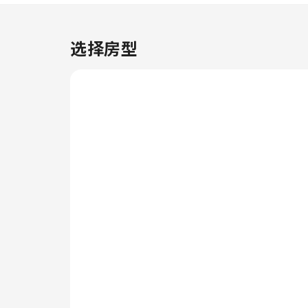
受室内视频流媒体、每日报纸或电
视带来的乐趣。位于万宜新镇的3
卧室公寓-100平方米|带2个独立
选择房型
浴室特定客房的卫生间提供浴袍、
毛巾或吹风机。 位于万宜新镇的3
卧室公寓-100平方米|带2个独立
浴室提供各种一流的休闲设施供客
人享用。入住期间别忘了到住宿的
游泳池好好享受一下游泳的乐趣。
体验住宿的健身设施，让您在度假
期间保持健康和活力。