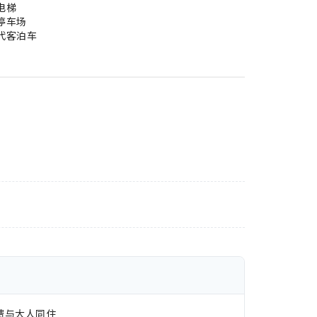
电梯
停车场
代客泊车
费与大人同住