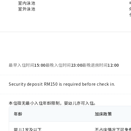
室内泳池
室外泳池
最早入住时间
15:00
最晚入住时间
23:00
最晚退房时间
12:00
Security deposit RM150 is required before check in.
本住宿无最小入住年龄限制，婴幼儿亦可入住。
年龄
加床政策
婴儿1岁及以下
不占床情况下可免