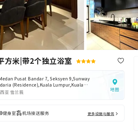
0平方米|带2个独立浴室
 Medan Pusat Bandar 7, Seksyen 9,Sunway
daria (Residence),Kuala Lumpur,Kuala
地图
pur,Malaysia
西亚 雪兰莪
健身室
机场接送服务
更多设施与服务