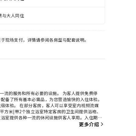
费与大人同住
须于现场支付，详情请参阅各房型与配套说明。
供一流的服务和所有必要的设施。 为客人提供免费停
并配备了所有基本必需品，为您营造愉快的入住体验。
宿体验。 在部分客房，客人可以享受室内视频流媒
0平方米|带2个独立浴室特定客房的卫生间提供浴袍、
独立浴室提供各种一流的休闲设施供客人享用。入住期间
身设施，让您在度假期间保持健康和活力。
更多介绍