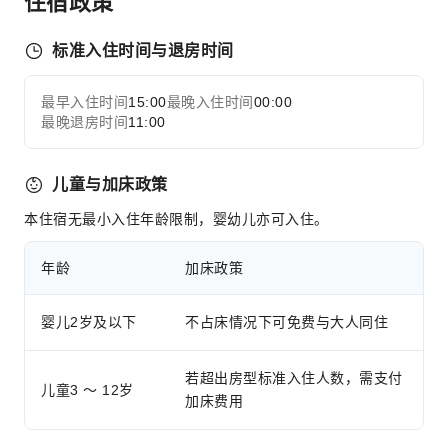
住宿政策
前台服务
标准入住时间与退房时间
礼宾服务
快速入住退房
最早入住时间
15:00
最晚入住时间
00:00
展开全部
安全与安保
最晚退房时间
11:00
公共区域监控
灭火器
儿童与加床政策
安保人员
本住宿无最小入住年龄限制，婴幼儿亦可入住。
烟雾报警器
年龄
加床政策
婴儿2岁及以下
不占床情况下可免费与大人同住
若超出房型标准入住人数，需支付
儿童3 ～ 12岁
加床费用