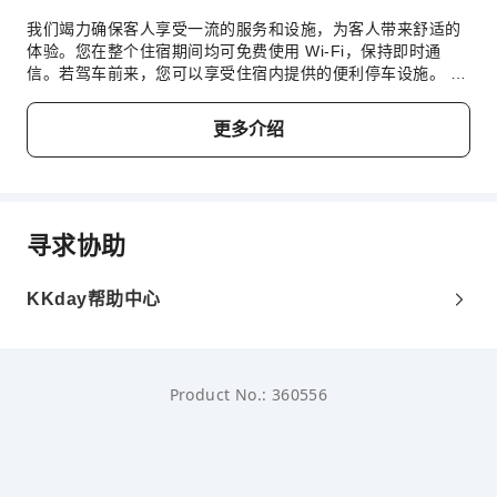
我们竭力确保客人享受一流的服务和设施，为客人带来舒适的
体验。您在整个住宿期间均可免费使用 Wi-Fi，保持即时通
信。若驾车前来，您可以享受住宿内提供的便利停车设施。 通
过前台提供的礼宾服务，轻松计划您的日常活动，满足您的旅
行需求。 请注意，为确保所有客人能够享受更新鲜的空气，住
更多介绍
宿内严禁吸烟。每间客房均以舒适为宗旨，提供一系列设施服
务，让您享受静谧的睡眠，同时确保您的舒适度。 部分客房提
供空调或寝具用品，以确保您的舒适和便利。 吉隆坡市中心园
景酒店精心打造的客房可以提供例如独立客厅甚至阳台或露台
之类的选择。 部分精选客房配有室内视频流媒体、每日报纸或
寻求协助
电视，以确保为客人提供娱乐。 请放心，部分客房提供冲泡咖
啡或茶所需的一切器具，您不必担心口渴问题。 您会很高兴地
发现，部分客房浴室提供浴袍、毛巾或吹风机等用品，确保您
KKday帮助中心
享受舒适的住宿体验。 您可全天参与吉隆坡市中心园景酒店提
供的各种娱乐活动。离开住宿前，不妨享受这里的水疗设施，
为您的假期画上圆满的句号。 纵情跳入泳池，开启您的完美假
期。 若您不想放弃日常锻炼，可以前往住宿的健身中心，保持
Product No.: 360556
您的活力和健康。