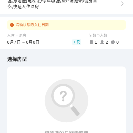
泳池
电梯
停车场
室外泳池
健身室
快速入住退房
请确认您的入住日期
入住 – 退房
间数与人数
8月7日 ~ 8月8日
1
2
0
1 晚
选择房型