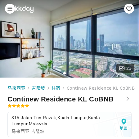
23
马来西亚
吉隆坡
住宿
Continew Residence KL CoBNB
Continew Residence KL CoBNB
315 Jalan Tun Razak,Kuala Lumpur,Kuala
Lumpur,Malaysia
地图
马来西亚 吉隆坡