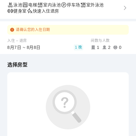
泳池
电梯
室内泳池
停车场
室外泳池
健身室
快速入住退房
请确认您的入住日期
入住 – 退房
间数与人数
8月7日 ~ 8月8日
1
2
0
1 晚
选择房型