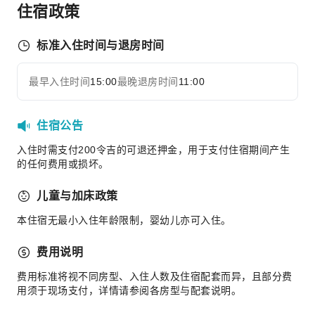
儿童泳池
住宿政策
公共区域设施
标准入住时间与退房时间
公用区wifi
花园
最早入住时间
15:00
最晚退房时间
11:00
展开全部
电梯
停车场
住宿公告
共用厨房
自动售货机
入住时需支付200令吉的可退还押金，用于支付住宿期间产生
的任何费用或损坏。
上网服务
前台服务
儿童与加床政策
快速入住退房
本住宿无最小入住年龄限制，婴幼儿亦可入住。
安全与安保
费用说明
公共区域监控
费用标准将视不同房型、入住人数及住宿配套而异，且部分费
灭火器
用须于现场支付，详情请参阅各房型与配套说明。
安保人员