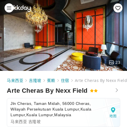
23
马来西亚
吉隆坡
蕉赖
住宿
Arte Cheras By Nexx Field
Arte Cheras By Nexx Field
Jln Cheras, Taman Midah, 56000 Cheras,
Wilayah Persekutuan Kuala Lumpur,Kuala
Lumpur,Kuala Lumpur,Malaysia
地图
马来西亚 吉隆坡