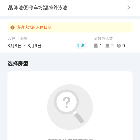
泳池
停车场
室外泳池
请确认您的入住日期
入住 – 退房
间数与人数
8月8日 ~ 8月9日
1
2
0
1 晚
选择房型