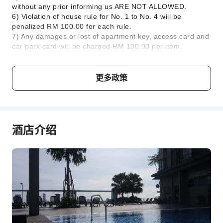
without any prior informing us ARE NOT ALLOWED.
6) Violation of house rule for No. 1 to No. 4 will be
penalized RM 100.00 for each rule.
7) Any damages or lost of apartment key, access card and
car park card will be charged RM 100.00 per item.
8) Any damages or irremovable stains caused by the guest
to our bedsheets, towels, wall, paints, carpet, rug, sofa,
chairs, hair dryer, etc will be charged to the guest
更多政策
accordingly for replacement or repairing cost according to
market price.
**Ground Rules:**
1) The consumption of illegal drugs or performing any
unlawful activity in the unit is strictly prohibited. It will
酒店介绍
result in immediate termination of booking, dismissal of
guest with no refund, and legal prosecution.
2) The Host of this unit shall be under no liability to any
person permitted to enter or use the premises for loss of
life, accidents, injuries sustained, or loss or damage of
goods or chattels.
3) The Host accepts no responsibility for the loss or
damage to any personal belonging/item left unattended in