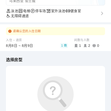
马来西亚 雪兰莪
泳池
电梯
停车场
室外泳池
健身室
无障碍通道
请确认您的入住日期
入住 – 退房
间数与人数
8月8日 ~ 8月9日
1
2
0
1 晚
选择房型