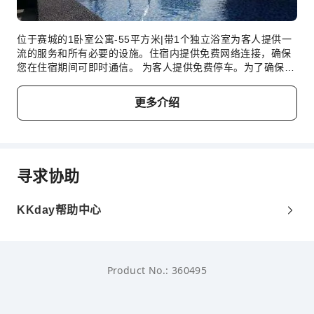
the unit. Personal belongings shall be held and kept all the
time properly by their owner, and should any incident
happen; the sole responsibility will be on the owner.
位于赛城的1卧室公寓-55平方米|带1个独立浴室为客人提供一
4) Considering the risk of injury or damage to guests in
流的服务和所有必要的设施。住宿内提供免费网络连接，确保
the unit, The Host will not hold any responsibility nor
您在住宿期间可即时通信。 为客人提供免费停车。为了确保您
provide any indemnification/compensation to the guest.
获得最大程度的放松，客房采用了温馨的设计，并配备了所有
5) The Host does not accept any litigation and personal
基本必需品，为您营造愉快的入住体验。为了确保您享受愉快
injury claim arising from the guest's action or sole
更多介绍
的入住体验，部分客房提供空调或寝具用品，所有客房均以您
negligence.
的舒适度为中心而设计。住宿期间，客人可以在部分客房享受
Thanks!!! ^^
室内娱乐设施，如室内视频流媒体、每每日报纸纸或电视。 住
宿的部分客房会在必要时提供室内饮料。位于赛城的1卧室公
儿童与加床政策
寓-55平方米|带1个独立浴室特定客房的卫生间提供浴袍、毛巾
寻求协助
或吹风机。 位于赛城的1卧室公寓-55平方米|带1个独立浴室提
本住宿无最小入住年龄限制，婴幼儿亦可入住。
供各种一流的休闲设施供客人享用。 一定要体验住宿附近轻松
可达的海滩。享受放松的水疗，犒赏一下自己，获得难忘的体
KKday帮助中心
年龄
加床政策
验。 入住期间别忘了到住宿的游泳池好好享受一下游泳的乐
趣。体验住宿的健身设施，让您在度假期间保持健康和活力。
婴儿2岁及以下
不占床情况下可免费与大人同住
Product No.: 360495
儿童3 ～ 7岁
不占床情况下可免费与大人同住