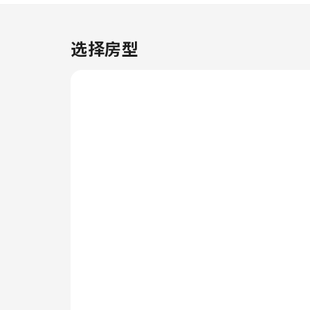
有室内视频流媒体、每日报纸或电
视，以确保为客人提供娱乐。 部
分客房配备了冲泡咖啡或茶的器
选择房型
具，您的饮用需求一定会得到满
足。 值得注意的是，部分客房浴
室配有浴袍、毛巾或吹风机，为您
提供便利。 您是否厨艺了得呢？
您可以使用住宿内的烹饪设备，亲
自准备餐点。 您可全天参与位于
赛柏再也的公寓套间(42平方米)-
带1个独立浴室提供的各种娱乐活
动。纵情跳入泳池，开启您的完美
假期。若您不想放弃日常锻炼，可
以前往住宿的健身中心，保持您的
活力和健康。