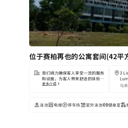
位于赛柏再也的公寓套间(42平
我们竭力确保客人享受一流的服务
3 L
和设施，为客人带来舒适的体验。
Lum
更多介绍
开车前来的旅客可享受免费停车。
马来
请注意，为确保所有客人能够享受
更新鲜的空气，住宿内严禁吸烟。
每间客房均以舒适为宗旨，提供一
泳池
电梯
停车场
室外泳池
健身室
系列设施服务，让您享受静谧的睡
眠，同时确保您的舒适度。部分客
房提供空调或寝具用品，以确保您
的舒适和便利。 部分精选客房配