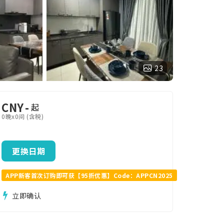
23
CNY
-
起
0晚x0间 (含税)
更换日期
APP新客首次订购即可获【95折优惠】Code：APPCN2025
立即确认