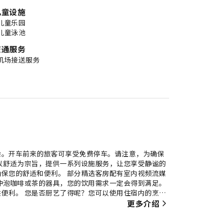
儿童设施
儿童乐园
儿童泳池
交通服务
机场接送服务
验。开车前来的旅客可享受免费停车。请注意，为确保
以舒适为宗旨，提供一系列设施服务，让您享受静谧的
保您的舒适和便利。 部分精选客房配有室内视频流媒
冲泡咖啡或茶的器具，您的饮用需求一定会得到满足。
便利。 您是否厨艺了得呢？您可以使用住宿内的烹饪
2平方米)-带1个独立浴室提供的各种娱乐活动。纵情跳
更多介绍
住宿的健身中心，保持您的活力和健康。