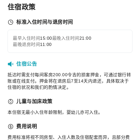
住宿政策
烧烤设施
商务服务
标准入住时间与退房时间
会议厅
最早入住时间
儿童设施
15:00
最晚入住时间
21:00
展开全部
最晚退房时间
11:00
儿童乐园
儿童泳池
住宿公告
运动设施
抵达时需支付每间客房200.00令吉的损害押金，可通过银行转
高尔夫球场
账或在线支付。押金将在退房后7至14天内退还，具体取决于
住宿的状况和我们的酌情决定。
清洁服务
干洗服务
儿童与加床政策
熨衣服务
本住宿无最小入住年龄限制，婴幼儿亦可入住。
洗衣服务
费用说明
公共区域设施
费用标准将视不同房型、入住人数及住宿配套而异，且部分费
公用区wifi