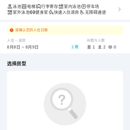
泳池
电梯
行李寄存
室内泳池
停车场
室外泳池
健身室
快速入住退房
无障碍通道
请确认您的入住日期
入住 – 退房
间数与人数
8月8日 ~ 8月9日
1
2
0
1 晚
选择房型