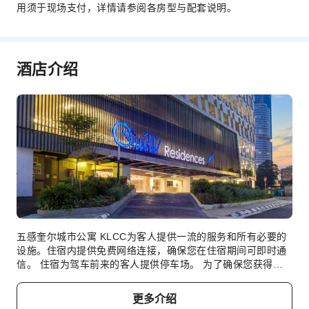
用须于现场支付，详情请参阅各房型与配套说明。
花园
自动取款机
电梯
酒店介绍
吸烟区
停车场
上网服务
商店
前台服务
礼宾服务
外币兑换服务
储物柜
行李寄存
五感奎尔城市公寓 KLCC为客人提供一流的服务和所有必要的
设施。住宿内提供免费网络连接，确保您在住宿期间可即时通
前台贵重物品保险柜
信。 住宿为驾车前来的客人提供停车场。 为了确保您获得最
快速入住退房
大程度的放松，客房采用了温馨的设计，并配备了所有基本必
需品，为您营造愉快的入住体验。为了确保您享受愉快的入住
更多介绍
安全与安保
体验，部分客房提供空调或寝具用品，所有客房均以您的舒适