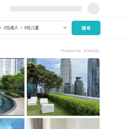
搜寻
Product No. ＃360181