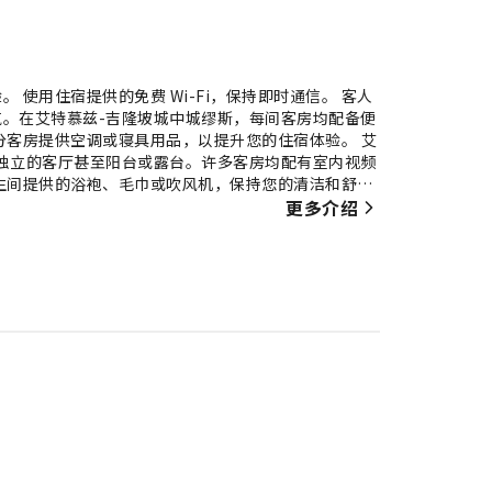
使用住宿提供的免费 Wi-Fi，保持即时通信。 客人
。在艾特慕兹-吉隆坡城中城缪斯，每间客房均配备便
分客房提供空调或寝具用品，以提升您的住宿体验。 艾
独立的客厅甚至阳台或露台。许多客房均配有室内视频
生间提供的浴袍、毛巾或吹风机，保持您的清洁和舒
在住宿的池畔放松身心，享受悠闲的时光。 您可以在住
更多介绍