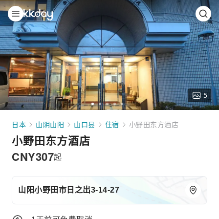
5
Go
Go
Go
Go
Go
to
to
to
to
to
日本
山阴山阳
山口县
住宿
小野田东方酒店
slide
slide
slide
slide
slide
小野田东方酒店
1
2
3
4
5
CNY
307
起
山阳小野田市日之出3-14-27