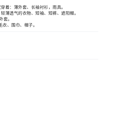
建议穿着：薄外套、长袖衬衫，雨具。
着：轻薄透气的衣物、短袖、短裤、遮阳帽。
薄外套。
、毛衣、围巾、帽子。