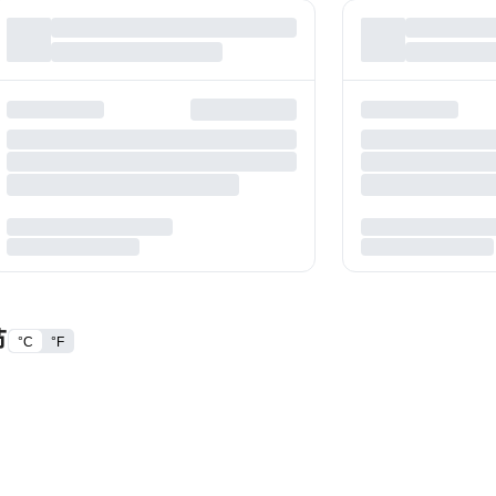
节
°C
°F