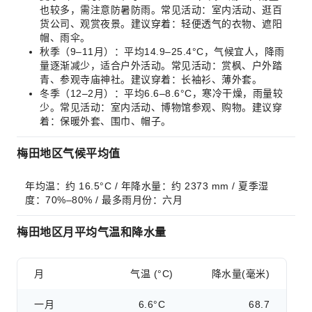
也较多，需注意防暑防雨。常见活动：室内活动、逛百
货公司、观赏夜景。建议穿着：轻便透气的衣物、遮阳
帽、雨伞。
秋季（9–11月）：平均14.9–25.4°C，气候宜人，降雨
量逐渐减少，适合户外活动。常见活动：赏枫、户外踏
青、参观寺庙神社。建议穿着：长袖衫、薄外套。
冬季（12–2月）：平均6.6–8.6°C，寒冷干燥，雨量较
少。常见活动：室内活动、博物馆参观、购物。建议穿
着：保暖外套、围巾、帽子。
梅田地区气候平均值
年均温：约 16.5°C / 年降水量：约 2373 mm / 夏季湿
度：70%–80% / 最多雨月份：六月
梅田地区月平均气温和降水量
月
气温 (°C)
降水量(毫米)
一月
6.6°C
68.7