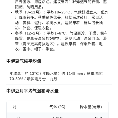
户外游泳、海边活动。建议穿着：轻薄透气的衣物、遮
阳帽、防晒用品。
秋季（9–11月）：平均10–23°C，气候舒适宜人，但九
月降雨较多。秋季景色优美，紅葉渐次转红。常见活
动：赏枫、健行、采摘水果。建议穿着：舒适的长袖
衫、外套、保暖衣物。
冬季（12–2月）：平均1–6°C，气温寒冷，干燥，偶有
降雪。是享受温泉的好时机。常见活动：温泉泡汤、滑
雪（需至更高海拔地区）。建议穿着：保暖外套、毛
衣、围巾、帽子、手套。
中伊豆气候平均值
年均温：约 13°C / 年降水量：约 1149 mm / 夏季湿度：
70-80% / 最多雨月份：九月
中伊豆月平均气温和降水量
月
气温 (°C)
降水量(毫米)