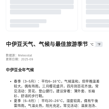
中伊豆天气、气候与最佳旅游季节
°C
°F
数据源：Meteostat
更新日期：2025-09
中伊豆全年气候
春季（3–5月）：平均6–16°C，气候温和，但早晚温差
较大，偶有阵雨。三月樱花盛开，四月则百花齐放。常
见活动：赏花、登山健行。建议穿着：薄外套、长袖
衫、舒适的步行鞋。
夏季（6–8月）：平均20–26°C，湿度较高，偶有午後
雷阵雨。气温炎热，阳光充足。常见活动：温泉泡汤、