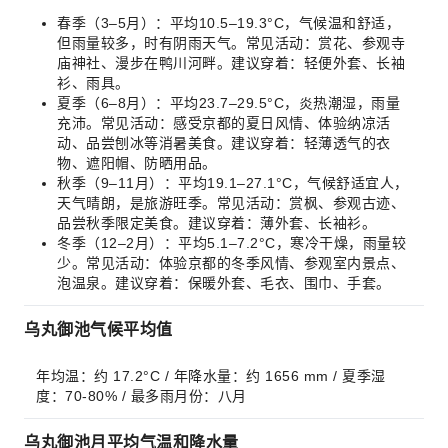
春季（3–5月）：平均10.5–19.3°C，气候温和舒适，
但雨量较多，时有阴雨天气。常见活动：赏花、参观寺
庙神社、漫步在鸭川河畔。建议穿着：轻便外套、长袖
衫、雨具。
夏季（6–8月）：平均23.7–29.5°C，炎热潮湿，雨量
充沛。常见活动：感受京都的夏日风情、体验纳凉活
动、品尝刨冰等消暑美食。建议穿着：轻薄透气的衣
物、遮阳帽、防晒用品。
秋季（9–11月）：平均19.1–27.1°C，气候舒适宜人，
天气晴朗，是旅游旺季。常见活动：赏枫、参观古迹、
品尝秋季限定美食。建议穿着：薄外套、长袖衫。
冬季（12–2月）：平均5.1–7.2°C，寒冷干燥，雨量较
少。常见活动：体验京都的冬季风情、参观室内景点、
泡温泉。建议穿着：保暖外套、毛衣、围巾、手套。
乌丸御池气候平均值
年均温：约 17.2°C / 年降水量：约 1656 mm / 夏季湿
度：70-80% / 最多雨月份：八月
乌丸御池月平均气温和降水量