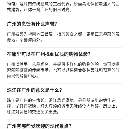
物馆）是岭南传统建筑的杰出代表。沙面岛则保留着迷人的西
式建筑，让你一窥广州的旧日时光。
广州的烹饪有什么声誉？
广州被誉为华南地区首屈一指的美食之都，更是正宗粤菜的发
源地，享誉海内外。
在哪里可以在广州找到优质的购物体验？
广州以其手工艺品闻名，并提供多样化的购物体验。你可以探
索熙熙攘攘的传统市场，也可以逛遍迎合各种品味和预算的时
尚现代购物中心。
珠江在广州的意义是什么？
珠江是广州的生命线，沿江风光旖旎，是乘船游览的绝佳选
择，尤其在夜晚，灯火辉煌的城市天际线令人陶醉。历史上，
珠江对贸易和交通至关重要。
广州有哪些受欢迎的现代景点？