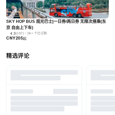
SKY HOP BUS 观光巴士|一日券/两日券 无限次搭乘(东
京 自由上下车)
4.3
(197)・2K+ 个已订购
CNY
205
起
精选评论