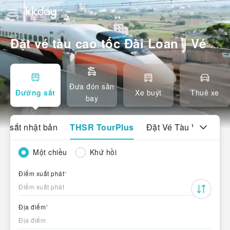
Đặt vé tàu cao tốc Đài Loan｜Vé ưu đãi tuyến Bắc – Nam
Đưa đón sân
Đường sắt
Xe buýt
Thuê xe
bay
g sắt nhật bản
THSR TourPlus
Đặt Vé Tàu Vi Vu Ch
Một chiều
Khứ hồi
Điểm xuất phát
*
Điểm xuất phát
Địa điểm
*
Địa điểm