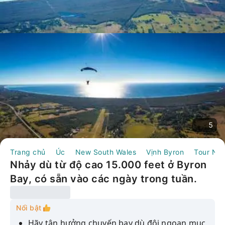
5
Trang chủ
Úc
New South Wales
Vịnh Byron
Tour Ng
Nhảy dù từ độ cao 15.000 feet ở Byron
Bay, có sẵn vào các ngày trong tuần.
Nổi bật
Hãy tận hưởng chuyến bay dù đôi ngoạn mục