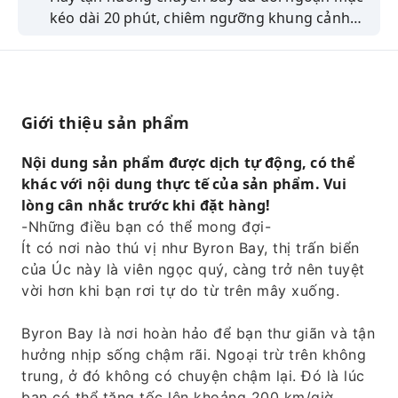
kéo dài 20 phút, chiêm ngưỡng khung cảnh
tuyệt đẹp của vịnh Byron, những bãi biển lướt
sóng và ngọn hải đăng.
Giới thiệu sản phẩm
Nội dung sản phẩm được dịch tự động, có thể
khác với nội dung thực tế của sản phẩm. Vui
lòng cân nhắc trước khi đặt hàng!
-Những điều bạn có thể mong đợi-
Ít có nơi nào thú vị như Byron Bay, thị trấn biển
của Úc này là viên ngọc quý, càng trở nên tuyệt
vời hơn khi bạn rơi tự do từ trên mây xuống.
Byron Bay là nơi hoàn hảo để bạn thư giãn và tận
hưởng nhịp sống chậm rãi. Ngoại trừ trên không
trung, ở đó không có chuyện chậm lại. Đó là lúc
bạn có thể tăng tốc lên khoảng 200 km/giờ.