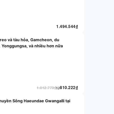
1.494.544
₫
treo và tàu hỏa, Gamcheon, du
l, Yonggungsa, và nhiều hơn nữa
810.222
₫
1.012.773
₫
từ
huyền Sông Haeundae Gwangalli tại