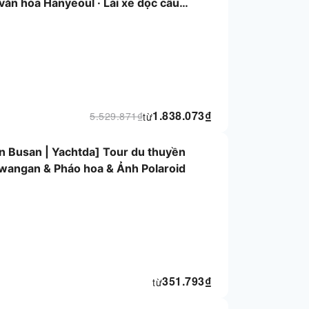
ăn hóa Hanyeoul · Lái xe dọc cầu
1.838.073
₫
5.529.871
₫
từ
ền Busan | Yachtda] Tour du thuyền
wangan & Pháo hoa & Ảnh Polaroid
351.793
₫
từ