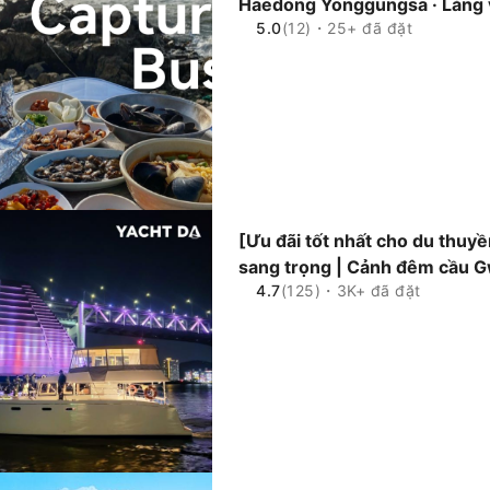
Haedong Yonggungsa · Làng v
5.0
(12)・25+ đã đặt
Busan (Bao gồm bữa trưa)
[Ưu đãi tốt nhất cho du thuy
sang trọng | Cảnh đêm cầu G
4.7
(125)・3K+ đã đặt