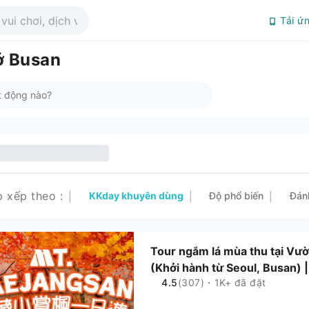
Tải ứ
ở Busan
p xếp theo
:
KKday khuyên dùng
Độ phổ biến
Đán
|
|
|
Tour ngắm lá mùa thu tại Vư
(Khởi hành từ Seoul, Busan) 
4.5
(307)・1K+ đã đặt