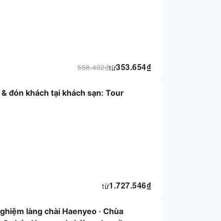
353.654
₫
558.402
₫
từ
& đón khách tại khách sạn: Tour
1.727.546
₫
từ
nghiệm làng chài Haenyeo · Chùa