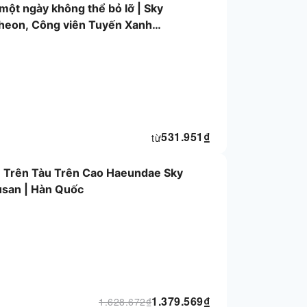
ột ngày không thể bỏ lỡ | Sky
heon, Công viên Tuyến Xanh
uan nổi tiếng khác
531.951
₫
từ
 Trên Tàu Trên Cao Haeundae Sky
san | Hàn Quốc
1.379.569
₫
1.628.672
₫