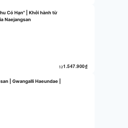
hu Có Hạn" | Khởi hành từ
ia Naejangsan
1.547.900
₫
từ
san | Gwangalli Haeundae |