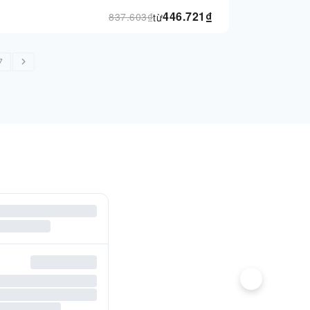
446.721
₫
837.603
₫
từ
7