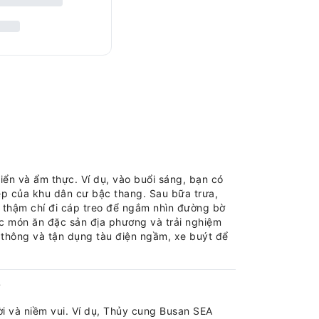
iển và ẩm thực. Ví dụ, vào buổi sáng, bạn có
p của khu dân cư bậc thang. Sau bữa trưa,
c thậm chí đi cáp treo để ngắm nhìn đường bờ
ác món ăn đặc sản địa phương và trải nghiệm
ao thông và tận dụng tàu điện ngầm, xe buýt để
?
ời và niềm vui. Ví dụ, Thủy cung Busan SEA