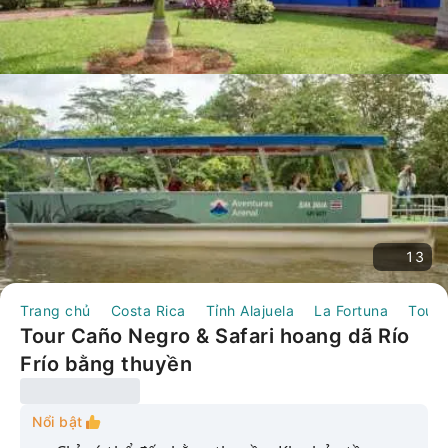
13
Trang chủ
Costa Rica
Tỉnh Alajuela
La Fortuna
Tour
Tour Caño Negro & Safari hoang dã Río
Frío bằng thuyền
Nổi bật