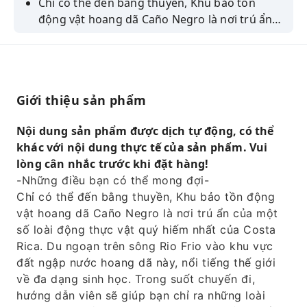
Chỉ có thể đến bằng thuyền, Khu bảo tồn
động vật hoang dã Caño Negro là nơi trú ẩn
của một số loài động thực vật quý hiếm nhất
của Costa Rica. Du ngoạn trên sông Rio Frio
vào khu vực đất ngập nước hoang dã này, nổi
tiếng thế giới về đa dạng sinh học. Trong suốt
Giới thiệu sản phẩm
chuyến đi, hướng dẫn viên sẽ giúp bạn chỉ ra
những loài chim kỳ lạ, khỉ, kỳ nhông và thậm
Nội dung sản phẩm được dịch tự động, có thể
chí cả cá sấu. Một bữa trưa kiểu Costa Rica sẽ
khác với nội dung thực tế của sản phẩm. Vui
khép lại trải nghiệm.
lòng cân nhắc trước khi đặt hàng!
-Những điều bạn có thể mong đợi-
Chỉ có thể đến bằng thuyền, Khu bảo tồn động
vật hoang dã Caño Negro là nơi trú ẩn của một
số loài động thực vật quý hiếm nhất của Costa
Rica. Du ngoạn trên sông Rio Frio vào khu vực
đất ngập nước hoang dã này, nổi tiếng thế giới
về đa dạng sinh học. Trong suốt chuyến đi,
hướng dẫn viên sẽ giúp bạn chỉ ra những loài