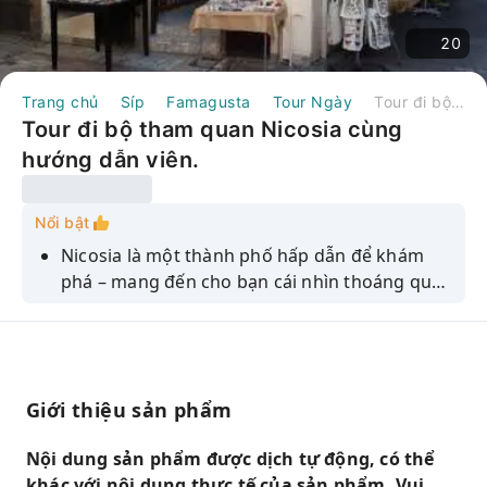
20
Trang chủ
Síp
Famagusta
Tour Ngày
Tour đi bộ tham quan Nicosia cùng hướng dẫn viên.
Tour đi bộ tham quan Nicosia cùng
hướng dẫn viên.
Nổi bật
Nicosia là một thành phố hấp dẫn để khám
phá – mang đến cho bạn cái nhìn thoáng qua
về hai thế giới rất khác biệt. Chuyến tham
quan này bắt đầu ở khu vực phía nam Síp và đi
qua vùng đệm "Đường Xanh" để khám phá
phần phía bắc của Nicosia. Điểm dừng chân
Giới thiệu sản phẩm
đầu tiên của bạn là Nhà thờ Thánh John, được
xây dựng theo phong cách Pháp-Byzantine –
Nội dung sản phẩm được dịch tự động, có thể
độc đáo của Síp – và Bảo tàng Nghệ thuật Dân
khác với nội dung thực tế của sản phẩm. Vui