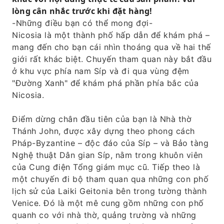
gian Síp, nằm trong khuôn viên của Cung điện
lòng cân nhắc trước khi đặt hàng!
Tổng giám mục cũ. Tiếp theo là một chuyến đi
-Những điều bạn có thể mong đợi-
bộ tham quan qua những con phố lịch sử của
Nicosia là một thành phố hấp dẫn để khám phá –
Laiki Geitonia bên trong bức tường thành
mang đến cho bạn cái nhìn thoáng qua về hai thế
Venice. Đó là một mê cung gồm những con
giới rất khác biệt. Chuyến tham quan này bắt đầu
phố quanh co với nhà thờ, quảng trường và
ở khu vực phía nam Síp và đi qua vùng đệm
những tòa nhà trang trí công phu, và nó
"Đường Xanh" để khám phá phần phía bắc của
mang lại cảm giác giống như một ngôi làng
Nicosia.
hơn là trung tâm của một thành phố. Sau khi
vượt qua Đường Xanh về phía bắc, bạn sẽ
Điểm dừng chân đầu tiên của bạn là Nhà thờ
được nghe những câu chuyện về lịch sử và
Thánh John, được xây dựng theo phong cách
văn hóa của thành phố khi bạn tham quan
Pháp-Byzantine – độc đáo của Síp – và Bảo tàng
một số địa điểm chính. Sau đó, bạn sẽ đi bộ
Nghệ thuật Dân gian Síp, nằm trong khuôn viên
trở lại khu vực phía nam đến phố Ledra và tự
của Cung điện Tổng giám mục cũ. Tiếp theo là
mình trải nghiệm cuộc sống thành phố hiện
một chuyến đi bộ tham quan qua những con phố
đại.
lịch sử của Laiki Geitonia bên trong tường thành
Venice. Đó là một mê cung gồm những con phố
quanh co với nhà thờ, quảng trường và những