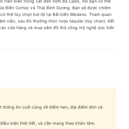
n trên biển trong vắt đến Vòm đá Cabo, nơi bạn có thể
iữa Biển Cortez và Thái Bình Dương. Bạn sẽ được chiêm
có thể tùy chọn bơi lội tại Bãi biển Medano. Tham quan
àm việc, sau đó thưởng thức rượu tequila (tùy chọn). Kết
h các cửa hàng và mua sắm đồ thủ công mỹ nghệ dọc bến
t thông tin cuối cùng về điểm hẹn, địa điểm đón và
điều kiện thời tiết, và cần mang theo khăn tắm.