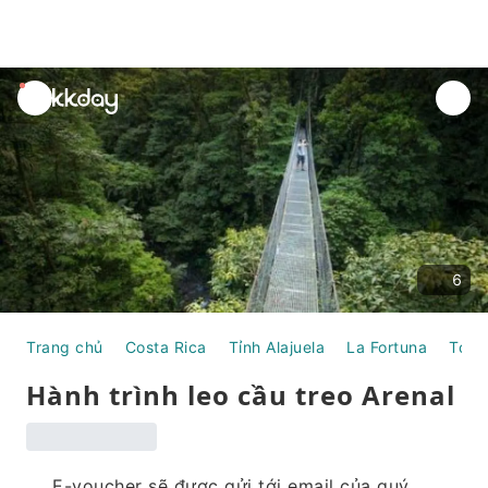
unread
notifications
6
Trang chủ
Costa Rica
Tỉnh Alajuela
La Fortuna
Tour
Hành trình leo cầu treo Arenal
E-voucher sẽ được gửi tới email của quý