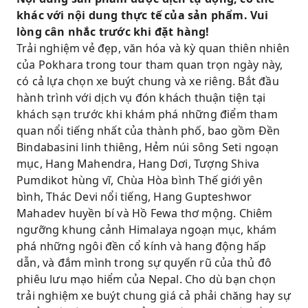
Himalaya sẽ tạo nên những kỷ niệm khó quên.
khác với nội dung thực tế của sản phẩm. Vui
Hãy cảm nhận sức mạnh của thiên nhiên khi
lòng cân nhắc trước khi đặt hàng!
bạn chứng kiến ​​thác Devi hùng vĩ, hẻm núi
Trải nghiệm vẻ đẹp, văn hóa và kỳ quan thiên nhiên
sông Seti trong vắt và vẻ đẹp yên bình của hồ
của Pokhara trong tour tham quan trọn ngày này,
Fewa.
có cả lựa chọn xe buýt chung và xe riêng. Bắt đầu
hành trình với dịch vụ đón khách thuận tiện tại
Khám phá nền văn hóa, tâm linh và lịch sử
khách sạn trước khi khám phá những điểm tham
phong phú của Pokhara với sự hướng dẫn của
quan nổi tiếng nhất của thành phố, bao gồm Đền
chuyên gia trong chuyến đi thoải mái trên xe
Bindabasini linh thiêng, Hẻm núi sông Seti ngoạn
buýt tham quan chung.
mục, Hang Mahendra, Hang Dơi, Tượng Shiva
Hãy thư giãn và tận hưởng chuyến phiêu lưu
Pumdikot hùng vĩ, Chùa Hòa bình Thế giới yên
thoải mái với dịch vụ đón và trả khách tại
bình, Thác Devi nổi tiếng, Hang Gupteshwor
khách sạn, để bạn có thể tập trung vào việc
Mahadev huyền bí và Hồ Fewa thơ mộng. Chiêm
biến mỗi khoảnh khắc của hành trình trở nên
ngưỡng khung cảnh Himalaya ngoạn mục, khám
thật đáng nhớ.
phá những ngôi đền cổ kính và hang động hấp
dẫn, và đắm mình trong sự quyến rũ của thủ đô
phiêu lưu mạo hiểm của Nepal. Cho dù bạn chọn
trải nghiệm xe buýt chung giá cả phải chăng hay sự