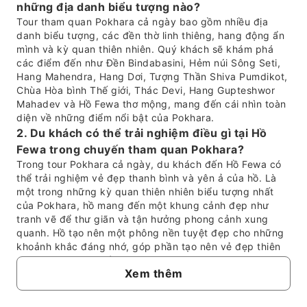
những địa danh biểu tượng nào?
Tour tham quan Pokhara cả ngày bao gồm nhiều địa
danh biểu tượng, các đền thờ linh thiêng, hang động ẩn
mình và kỳ quan thiên nhiên. Quý khách sẽ khám phá
các điểm đến như Đền Bindabasini, Hẻm núi Sông Seti,
Hang Mahendra, Hang Dơi, Tượng Thần Shiva Pumdikot,
Chùa Hòa bình Thế giới, Thác Devi, Hang Gupteshwor
Mahadev và Hồ Fewa thơ mộng, mang đến cái nhìn toàn
diện về những điểm nổi bật của Pokhara.
2. Du khách có thể trải nghiệm điều gì tại Hồ
Fewa trong chuyến tham quan Pokhara?
Trong tour Pokhara cả ngày, du khách đến Hồ Fewa có
thể trải nghiệm vẻ đẹp thanh bình và yên ả của hồ. Là
một trong những kỳ quan thiên nhiên biểu tượng nhất
của Pokhara, hồ mang đến một khung cảnh đẹp như
tranh vẽ để thư giãn và tận hưởng phong cảnh xung
quanh. Hồ tạo nên một phông nền tuyệt đẹp cho những
khoảnh khắc đáng nhớ, góp phần tạo nên vẻ đẹp thiên
nhiên ngoạn mục của khu vực.
Xem thêm
3. Làm cách nào để đặt tour tham quan Pokhara
cả ngày và tour bao gồm những gì?
Quý khách có thể dễ dàng đặt tour tham quan Pokhara