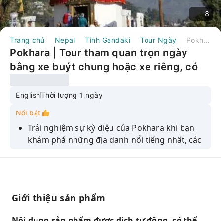
8
Trang chủ
Nepal
Tỉnh Gandaki
Tour Ngày
Pokhara | Tour tham quan trọn ngày bằng xe buýt chung hoặc xe riêng, có đón/trả khách tại khách sạn
Pokhara | Tour tham quan trọn ngày
bằng xe buýt chung hoặc xe riêng, có
đón/trả khách tại khách sạn
English
Thời lượng 1 ngày
Nổi bật
Trải nghiệm sự kỳ diệu của Pokhara khi bạn
khám phá những địa danh nổi tiếng nhất, các
ngôi đền linh thiêng, hang động ẩn mình và
những kỳ quan thiên nhiên ngoạn mục—tất
cả chỉ trong một ngày khó quên.
Hãy đứng trước bức tượng Shiva Pumdikot
Giới thiệu sản phẩm
hùng vĩ và ngôi chùa Hòa bình Thế giới thanh
bình, nơi khung cảnh ngoạn mục của dãy
Nội dung sản phẩm được dịch tự động, có thể