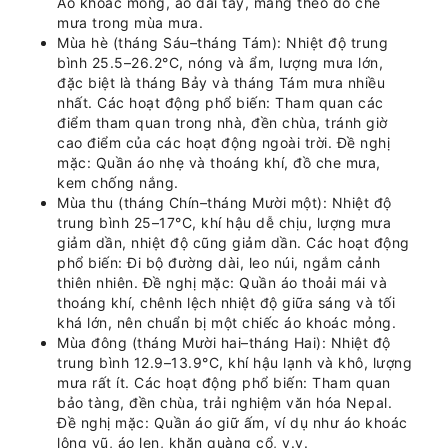
Áo khoác mỏng, áo dài tay, mang theo đồ che
mưa trong mùa mưa.
Mùa hè (tháng Sáu–tháng Tám): Nhiệt độ trung
bình 25.5–26.2°C, nóng và ẩm, lượng mưa lớn,
đặc biệt là tháng Bảy và tháng Tám mưa nhiều
nhất. Các hoạt động phổ biến: Tham quan các
điểm tham quan trong nhà, đền chùa, tránh giờ
cao điểm của các hoạt động ngoài trời. Đề nghị
mặc: Quần áo nhẹ và thoáng khí, đồ che mưa,
kem chống nắng.
Mùa thu (tháng Chín–tháng Mười một): Nhiệt độ
trung bình 25–17°C, khí hậu dễ chịu, lượng mưa
giảm dần, nhiệt độ cũng giảm dần. Các hoạt động
phổ biến: Đi bộ đường dài, leo núi, ngắm cảnh
thiên nhiên. Đề nghị mặc: Quần áo thoải mái và
thoáng khí, chênh lệch nhiệt độ giữa sáng và tối
khá lớn, nên chuẩn bị một chiếc áo khoác mỏng.
Mùa đông (tháng Mười hai–tháng Hai): Nhiệt độ
trung bình 12.9–13.9°C, khí hậu lạnh và khô, lượng
mưa rất ít. Các hoạt động phổ biến: Tham quan
bảo tàng, đền chùa, trải nghiệm văn hóa Nepal.
Đề nghị mặc: Quần áo giữ ấm, ví dụ như áo khoác
lông vũ, áo len, khăn quàng cổ, v.v.