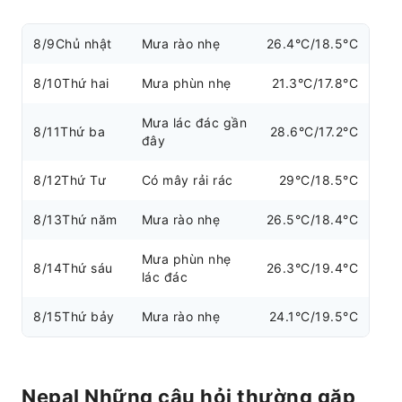
8/9
Chủ nhật
Mưa rào nhẹ
26.4°C/18.5°C
8/10
Thứ hai
Mưa phùn nhẹ
21.3°C/17.8°C
Mưa lác đác gần
8/11
Thứ ba
28.6°C/17.2°C
đây
8/12
Thứ Tư
Có mây rải rác
29°C/18.5°C
8/13
Thứ năm
Mưa rào nhẹ
26.5°C/18.4°C
Mưa phùn nhẹ
8/14
Thứ sáu
26.3°C/19.4°C
lác đác
8/15
Thứ bảy
Mưa rào nhẹ
24.1°C/19.5°C
Nepal Những câu hỏi thường gặp