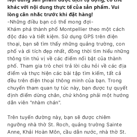
khác với nội dung thực tế của sản phẩm. Vui
lòng cân nhắc trước khi đặt hàng!
-Những điều bạn có thể mong đợi-
Khám phá thành phố Montpellier theo một cách
độc đáo và tiết kiệm. Sử dụng GPS trên điện
thoại, bạn sẽ tìm thấy những quảng trường, con
phố và di tích đẹp nhất, đồng thời tìm hiểu những
thông tin thú vị về các điểm nổi bật của thành
phố. Tham gia trò chơi trả lời câu hỏi về các địa
điểm và thực hiện các bài tập tìm kiếm, tất cả
đều trên điện thoại thông minh của bạn. Trong
chuyến tham quan tự túc này, bạn được tự quyết
định điểm dừng chân, chứ không phải một hướng
dẫn viên "nhàm chán".
Trên tuyến đường này, bạn sẽ được chiêm
ngưỡng nhà thờ St. Roch, quảng trường Sainte
Anne, Khải Hoàn Môn, cầu dẫn nước, nhà thờ St.