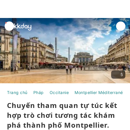
unread
notifications
5
Trang chủ
Pháp
Occitanie
Montpellier Méditerranée 
Chuyến tham quan tự túc kết
hợp trò chơi tương tác khám
phá thành phố Montpellier.