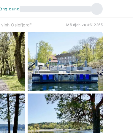
 ứng dụng
vịnh Oslofjord"
Mã dịch vụ #612265