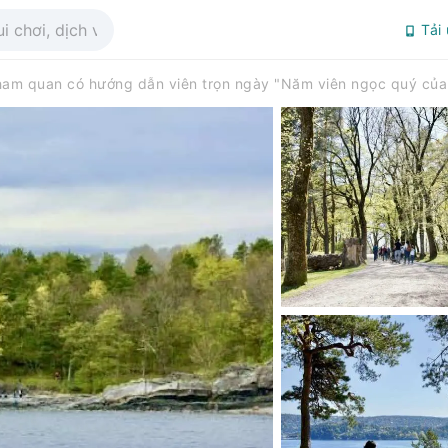
Tải
ham quan có hướng dẫn viên trọn ngày "Năm viên ngọc quý của 