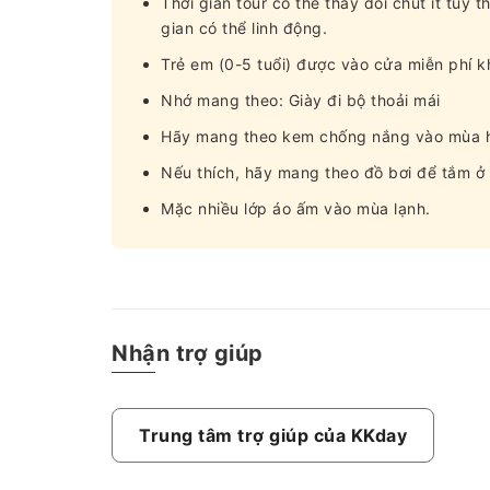
Thời gian tour có thể thay đổi chút ít tùy 
gian có thể linh động.
Trẻ em (0-5 tuổi) được vào cửa miễn phí kh
Nhớ mang theo: Giày đi bộ thoải mái
Hãy mang theo kem chống nắng vào mùa 
Nếu thích, hãy mang theo đồ bơi để tắm ở 
Mặc nhiều lớp áo ấm vào mùa lạnh.
Nhận trợ giúp
Trung tâm trợ giúp của KKday