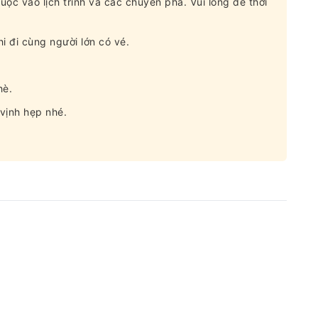
thuộc vào lịch trình và các chuyến phà. Vui lòng để thời
i đi cùng người lớn có vé.
hè.
vịnh hẹp nhé.