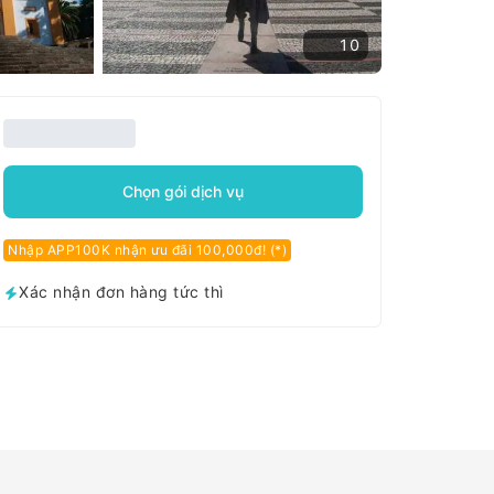
10
Chọn gói dịch vụ
Nhập APP100K nhận ưu đãi 100,000đ! (*)
Xác nhận đơn hàng tức thì