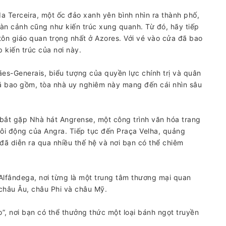
a Terceira, một ốc đảo xanh yên bình nhìn ra thành phố,
n cảnh cũng như kiến ​​trúc xung quanh. Từ đó, hãy tiếp
tôn giáo quan trọng nhất ở Azores. Với vé vào cửa đã bao
iến ​​trúc của nơi này.
ães-Generais, biểu tượng của quyền lực chính trị và quân
đã bao gồm, tòa nhà uy nghiêm này mang đến cái nhìn sâu
bắt gặp Nhà hát Angrense, một công trình văn hóa trang
sôi động của Angra. Tiếp tục đến Praça Velha, quảng
đã diễn ra qua nhiều thế hệ và nơi bạn có thể chiêm
Alfândega, nơi từng là một trung tâm thương mại quan
 châu Âu, châu Phi và châu Mỹ.
”, nơi bạn có thể thưởng thức một loại bánh ngọt truyền