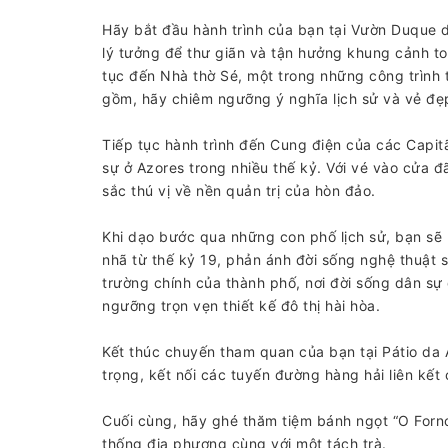
Hãy bắt đầu hành trình của bạn tại Vườn Duque d
lý tưởng để thư giãn và tận hưởng khung cảnh toà
tục đến Nhà thờ Sé, một trong những công trình 
gồm, hãy chiêm ngưỡng ý nghĩa lịch sử và vẻ đẹp k
Tiếp tục hành trình đến Cung điện của các Capit
sự ở Azores trong nhiều thế kỷ. Với vé vào cửa 
sắc thú vị về nền quản trị của hòn đảo.
Khi dạo bước qua những con phố lịch sử, bạn sẽ 
nhã từ thế kỷ 19, phản ánh đời sống nghệ thuật 
trường chính của thành phố, nơi đời sống dân sự 
ngưỡng trọn vẹn thiết kế đô thị hài hòa.
Kết thúc chuyến tham quan của bạn tại Pátio da 
trọng, kết nối các tuyến đường hàng hải liên kết
Cuối cùng, hãy ghé thăm tiệm bánh ngọt “O Forno
thống địa phương cùng với một tách trà.