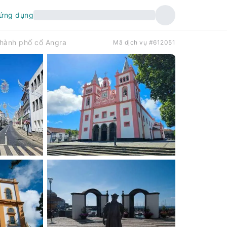
 ứng dụng
thành phố cổ Angra
Mã dịch vụ #612051