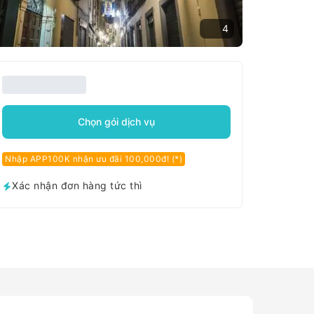
4
Chọn gói dịch vụ
Nhập APP100K nhận ưu đãi 100,000đ! (*)
Xác nhận đơn hàng tức thì