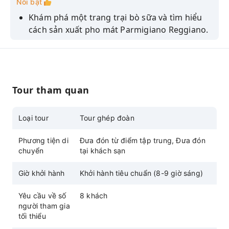
Nổi bật
Khám phá một trang trại bò sữa và tìm hiểu
cách sản xuất pho mát Parmigiano Reggiano.
Hãy ghé thăm Acetaia để khám phá loại giấm
balsamic truyền thống quý giá của Modena.
Khám phá những siêu xe tuyệt đỉnh bằng cách
tham quan Bảo tàng Ferrari và Lamborghini.
Tour tham quan
Hãy thưởng thức bữa trưa nhẹ nhàng tại
Acetaia để nếm thử giấm Balsamic trong
Loại tour
Tour ghép đoàn
nhiều sự kết hợp ẩm thực khác nhau.
Phương tiện di
Đưa đón từ điểm tập trung, Đưa đón
chuyển
tại khách sạn
Giờ khởi hành
Khởi hành tiêu chuẩn (8-9 giờ sáng)
Yêu cầu về số
8 khách
người tham gia
tối thiểu