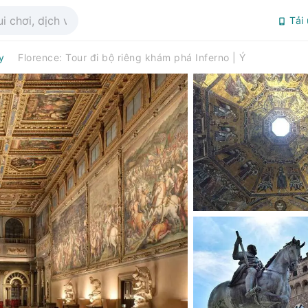
Tải
y
Florence: Tour đi bộ riêng khám phá Inferno | Ý