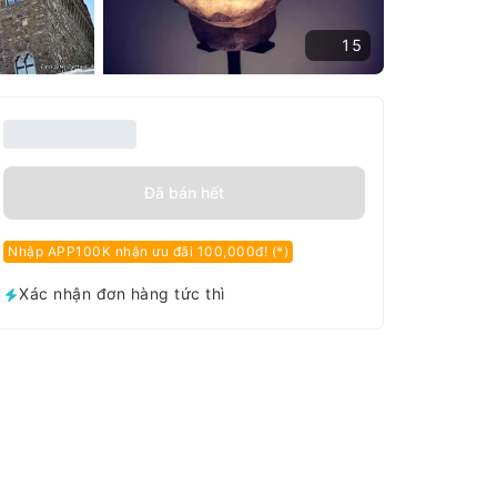
15
Đã bán hết
Nhập APP100K nhận ưu đãi 100,000đ! (*)
Xác nhận đơn hàng tức thì