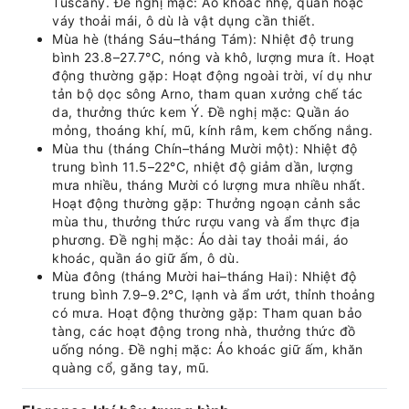
Tuscany. Đề nghị mặc: Áo khoác nhẹ, quần hoặc
váy thoải mái, ô dù là vật dụng cần thiết.
Mùa hè (tháng Sáu–tháng Tám): Nhiệt độ trung
bình 23.8–27.7°C, nóng và khô, lượng mưa ít. Hoạt
động thường gặp: Hoạt động ngoài trời, ví dụ như
tản bộ dọc sông Arno, tham quan xưởng chế tác
da, thưởng thức kem Ý. Đề nghị mặc: Quần áo
mỏng, thoáng khí, mũ, kính râm, kem chống nắng.
Mùa thu (tháng Chín–tháng Mười một): Nhiệt độ
trung bình 11.5–22°C, nhiệt độ giảm dần, lượng
mưa nhiều, tháng Mười có lượng mưa nhiều nhất.
Hoạt động thường gặp: Thưởng ngoạn cảnh sắc
mùa thu, thưởng thức rượu vang và ẩm thực địa
phương. Đề nghị mặc: Áo dài tay thoải mái, áo
khoác, quần áo giữ ấm, ô dù.
Mùa đông (tháng Mười hai–tháng Hai): Nhiệt độ
trung bình 7.9–9.2°C, lạnh và ẩm ướt, thỉnh thoảng
có mưa. Hoạt động thường gặp: Tham quan bảo
tàng, các hoạt động trong nhà, thưởng thức đồ
uống nóng. Đề nghị mặc: Áo khoác giữ ấm, khăn
quàng cổ, găng tay, mũ.