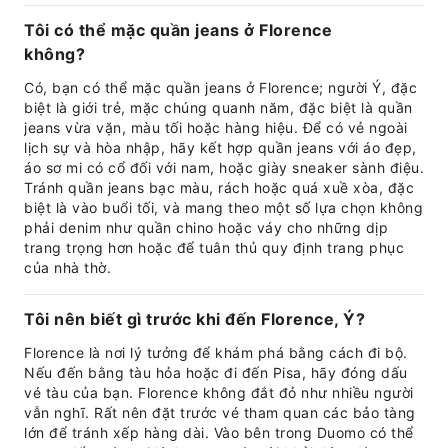
Tôi có thể mặc quần jeans ở Florence
không?
Có, bạn có thể mặc quần jeans ở Florence; người Ý, đặc
biệt là giới trẻ, mặc chúng quanh năm, đặc biệt là quần
jeans vừa vặn, màu tối hoặc hàng hiệu. Để có vẻ ngoài
lịch sự và hòa nhập, hãy kết hợp quần jeans với áo đẹp,
áo sơ mi có cổ đối với nam, hoặc giày sneaker sành điệu.
Tránh quần jeans bạc màu, rách hoặc quá xuề xòa, đặc
biệt là vào buổi tối, và mang theo một số lựa chọn không
phải denim như quần chino hoặc váy cho những dịp
trang trọng hơn hoặc để tuân thủ quy định trang phục
của nhà thờ.
Tôi nên biết gì trước khi đến Florence, Ý?
Florence là nơi lý tưởng để khám phá bằng cách đi bộ.
Nếu đến bằng tàu hỏa hoặc đi đến Pisa, hãy đóng dấu
vé tàu của bạn. Florence không đắt đỏ như nhiều người
vẫn nghĩ. Rất nên đặt trước vé tham quan các bảo tàng
lớn để tránh xếp hàng dài. Vào bên trong Duomo có thể