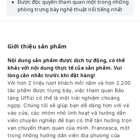
Được độc quyền tham quan một trong những
phòng trưng bày nghệ thuật nổi tiếng nhất
nước Ý.
Chiêm ngưỡng các tác phẩm của
Michelangelo, bao gồm tượng David, những
tù nhân và tượng Thánh Matteo.
Giới thiệu sản phẩm
Chiêm ngưỡng những bức tranh Giotto nền
vàng và Bảo tàng Nhạc cụ.
Nội dung sản phẩm được dịch tự động, có thể
khác với nội dung thực tế của sản phẩm. Vui
Hướng dẫn viên địa phương chuyên nghiệp
lòng cân nhắc trước khi đặt hàng!
với kiến ​​thức vô song về bảo tàng Uffizi và
Với hơn 2 triệu lượt khách mỗi năm và hơn 2.200
những báu vật của nó.
tác phẩm được trưng bày, việc tham quan Bảo
Hãy tận hưởng chuyến tham quan của bạn
tàng Uffizi có thể là một trải nghiệm choáng
trong một nhóm nhỏ tối đa 15 người.
ngợp. Chúng tôi sẽ giúp bạn dễ dàng hơn với vé
vào cửa, các nhóm nhỏ linh hoạt và hướng dẫn
viên chuyên nghiệp để bạn có thể tận hưởng trọn
vẹn chuyến tham quan của mình. Francesca, một
trong những hướng dẫn viên địa phương của