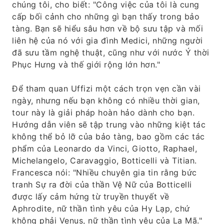
chúng tôi, cho biết: "Công việc của tôi là cung
cấp bối cảnh cho những gì bạn thấy trong bảo
tàng. Bạn sẽ hiểu sâu hơn về bộ sưu tập và mối
liên hệ của nó với gia đình Medici, những người
đã sưu tầm nghệ thuật, cũng như với nước Ý thời
Phục Hưng và thế giới rộng lớn hơn."
Để tham quan Uffizi một cách trọn vẹn cần vài
ngày, nhưng nếu bạn không có nhiều thời gian,
tour này là giải pháp hoàn hảo dành cho bạn.
Hướng dẫn viên sẽ tập trung vào những kiệt tác
không thể bỏ lỡ của bảo tàng, bao gồm các tác
phẩm của Leonardo da Vinci, Giotto, Raphael,
Michelangelo, Caravaggio, Botticelli và Titian.
Francesca nói: "Nhiều chuyên gia tin rằng bức
tranh Sự ra đời của thần Vệ Nữ của Botticelli
được lấy cảm hứng từ truyền thuyết về
Aphrodite, nữ thần tình yêu của Hy Lạp, chứ
không phải Venus, nữ thần tình yêu của La Mã."